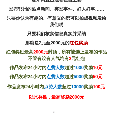
发布鄂州的热点新闻、突发事件、好人好事……
只要你认为有趣的、有意义的都可以拍成视频发给
我们哟
只要我们核实信息真实并采纳
那就是2元至2000元的
红包奖励
红包奖励最高
2000元
封顶，所有被选上发布的作品
不管有没有人气均有
2
元红包
作品发布24小时内
点赞人数
超过
1000
奖励
10元
作品发布
24小时内
点赞人数
超过
5000
奖励
50元
作品发布
24小时内
点赞人数
超过
10000
奖励
100元
以此类推，最高奖励2000元