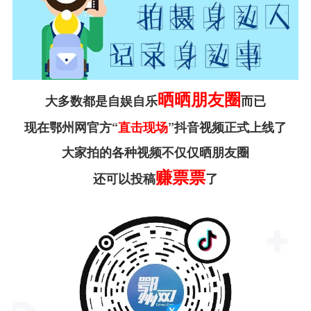
晒晒朋友圈
大多数都是自娱自乐
而已
现在鄂州网官方“
直击现场
”抖音视频正式上线了
大家拍的各种视频不仅仅晒朋友圈
赚票票
还可以投稿
了