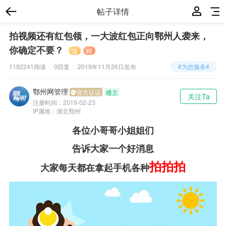
帖子详情
拍视频还有红包领，一大波红包正向鄂州人袭来，
你确定不要？
顶
精
1192241阅读
0回复
2019年11月26日
发布
#为您服务#
鄂州网管理
官方认证
楼主
关注Ta
注册时间：
2019-02-23
IP属地：湖北鄂州
各位小哥哥小姐姐们
告诉大家一个好消息
拍拍拍
大家每天都在拿起手机各种