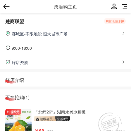
跨境购主页
楚商联盟
#生活便利#
鄂城区-不限地段
恒大城市广场
9:00-18:00
好店资质
好店介绍
正在抢购(1)
「北纬26°」湖南永兴冰糖橙
约赚5元
超级会员
立减
3
元
￥68