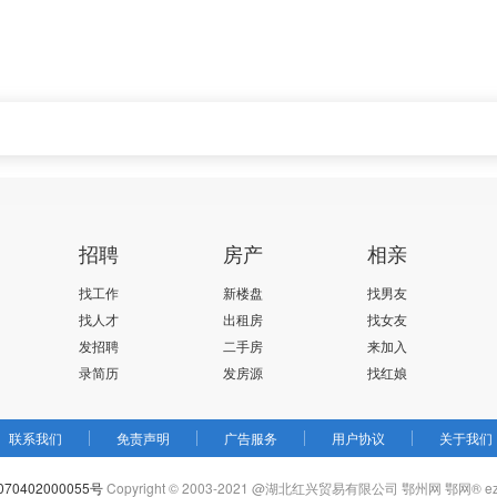
招聘
房产
相亲
找工作
新楼盘
找男友
找人才
出租房
找女友
发招聘
二手房
来加入
录简历
发房源
找红娘
联系我们
免责声明
广告服务
用户协议
关于我们
70402000055号
Copyright © 2003-2021 @湖北红兴贸易有限公司 鄂州网 鄂网®
e