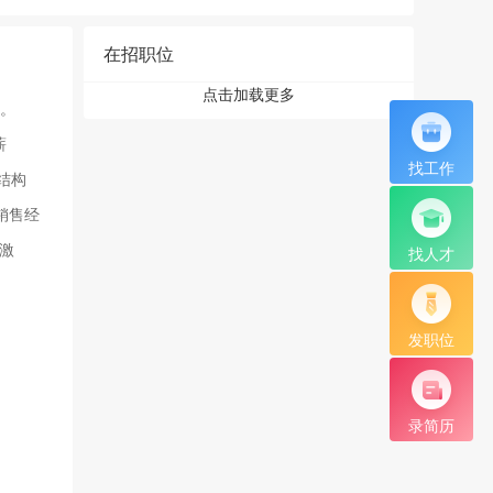
在招职位
点击加载更多
斗。
薪
找工作
、结构
销售经
效激
找人才
发职位
录简历