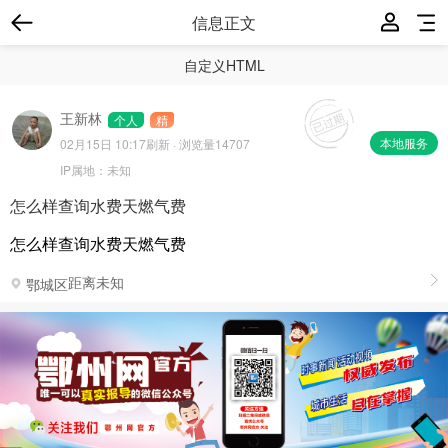
信息正文
自定义HTML
王新林
个人
精
本地服务
02月15日 10:17
刷新 · 浏览量14707
IP属地：
未知
怎么样查询水费天燃气费
怎么样查询水费天燃气费
距离未知
鄂城区