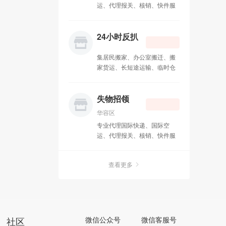
运、代理报关、核销、快件服
务：一级代理TNT 天地物流、
DHL中外运敦豪 、 EMS 全球
特快专递、 UPS 联合包裹、
24小时反扒
FEDEX 联邦快递、日本佐川急
便
集居民搬家、办公室搬迁、搬
家货运、长短途运输、临时仓
储、物品包装、拆装家具、计
时工服务、钢琴搬运、重型设
备迁移、空调移机、服务器搬
失物招领
迁为一体的大型搬家公司
华容区
专业代理国际快递、国际空
运、代理报关、核销、快件服
务：一级代理TNT 天地物流、
DHL中外运敦豪 、 EMS 全球
查看更多
特快专递、 UPS 联合包裹、
FEDEX 联邦快递、日本佐川急
便
社区
微信公众号
微信客服号