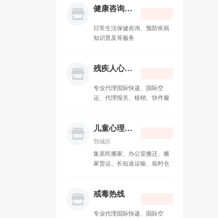
永定门西站
12-15
健康咨询热线
马圈汽车站
12-15
日常生活保健咨询、预防疾病
知识普及等服务
残疾人心理咨询
专业代理国际快递、国际空
运、代理报关、核销、快件服
务：一级代理TNT 天地物流、
DHL中外运敦豪 、 EMS 全球
特快专递、 UPS 联合包裹、
儿童心理咨询
FEDEX 联邦快递、日本佐川急
鄂城区
便
集居民搬家、办公室搬迁、搬
家货运、长短途运输、临时仓
储、物品包装、拆装家具、计
时工服务、钢琴搬运、重型设
备迁移、空调移机、服务器搬
戒毒热线
迁为一体的大型搬家公司
专业代理国际快递、国际空