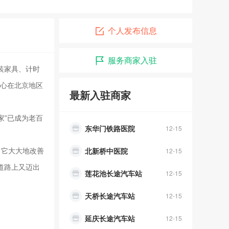
个人发布信息
残疾人心理咨询
12-15
服务商家入驻
幸福快运搬家公司
07-17
拆装家具、计时
顺丰快递
06-16
中心在北京地区
最新入驻商家
失物招领
12-15
家”已成为老百
东华门铁路医院
12-15
。它大大地改善
北新桥中医院
12-15
道路上又迈出
莲花池长途汽车站
12-15
天桥长途汽车站
12-15
延庆长途汽车站
12-15