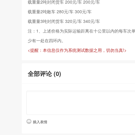
载重量2吨封闭货车 200元/车 200元/车
载重量2吨敞车 280元/车 300元/车
载重量3吨封闭货车 320元/车 340元/车
注：1、上述价格为实际运输距离在十公里以内的每车次单程
少有一处在四环内。
<提醒：本信息仅作为系统测试数据之用，切勿当真!>
全部评论 (
0
)
插入表情