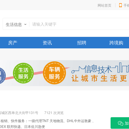
网站首页
手
生活信息
房产
资讯
招聘
跨境购
城区西单北大街甲131号
7121 次浏览
销、快件服务：一级代理TNT 天地物流、DHL中外运敦豪 、
加
EDEX 联邦快递、日本佐川急便