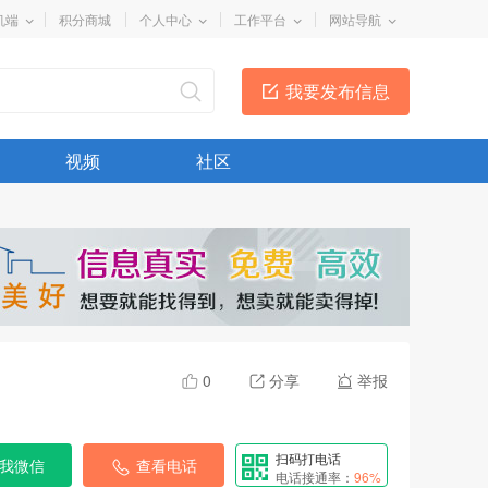
机端
积分商城
个人中心
工作平台
网站导航
我要发布信息
视频
社区
0
分享
举报
扫码打电话
我微信
查看电话
电话接通率：
96%