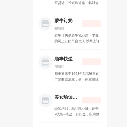
家货运、长短途运输、临时仓
儿童心理咨询
12-15
储、物品包装、拆装家具、计
时工服务、钢琴搬运、重型设
残疾人心理咨询
12-15
备迁移、空调移机、服务器搬
蒙牛订奶
迁为一体的大型搬家公司
鄂城区
幸福快运搬家公司
07-17
蒙牛订奶是蒙牛乳业旗下专业
的网上订奶平台,您可以网上订
顺丰快递
06-16
购近百款新鲜牛奶,酸奶,每天清
晨新鲜送到家,给您带来便捷、
失物招领
12-15
愉悦的网上订奶平台体验
顺丰快递
东华门铁路医院
鄂城区
12-15
顺丰速运于1993年3月26日在
北新桥中医院
广东顺德成立，是一家主要经
12-15
营国际、国内快递业务的港资
快递企业
莲花池长途汽车站
12-15
美女瑜伽速成班
天桥长途汽车站
12-15
瑜伽培训，精品就业班，证书
+技能+就业一步到位，实用教
延庆长途汽车站
12-15
程，实战教学