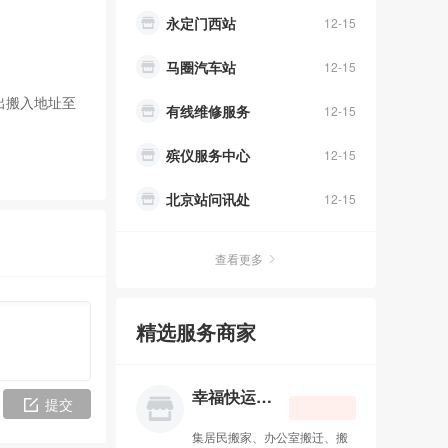
永定门西站
12-15
马圈汽车站
12-15
出搬入地址至
有线维修服务
12-15
殡仪服务中心
12-15
北京站问讯处
12-15
北京西站问讯
12-15
查看更多
北京南站问讯
12-15
精选服务商家
自来水报修热线
12-15
燃气报修热线
12-15
幸福快运搬家公司
提交
戒毒热线
12-15
集居民搬家、办公室搬迁、搬