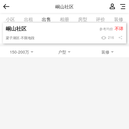
峒山社区
小区
出租
出售
相册
房型
评价
装修
峒山社区
不详
参考均价
216
梁子湖区-不限地段
150-200万
户型
装修