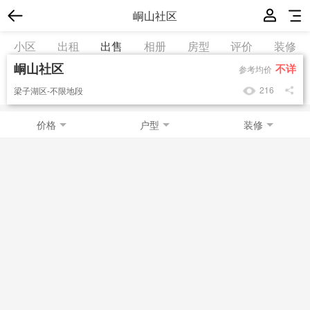
峒山社区
小区
出租
出售
相册
房型
评价
装修
峒山社区
不详
参考均价
216
梁子湖区-不限地段
价格
户型
装修