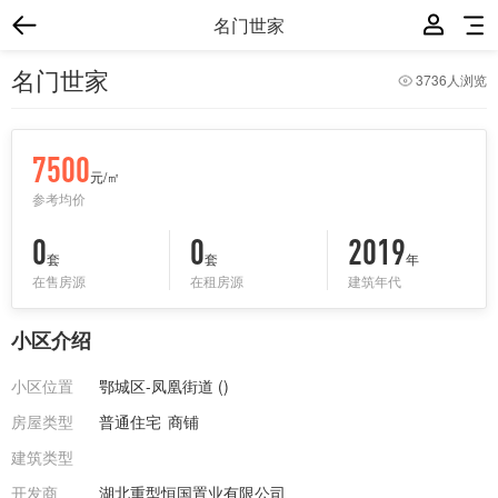
名门世家
名门世家
3736人浏览
7500
元/㎡
参考均价
0
0
2019
套
套
年
在售房源
在租房源
建筑年代
小区介绍
小区位置
鄂城区-凤凰街道 (
)
房屋类型
普通住宅
商铺
建筑类型
开发商
湖北重型恒国置业有限公司