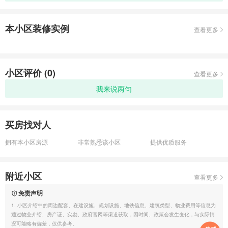
本小区装修实例
查看更多
小区评价 (
0
)
查看更多
我来说两句
买房找对人
拥有本小区房源
非常熟悉该小区
提供优质服务
附近小区
查看更多
免责声明
1. 小区介绍中的周边配套、在建设施、规划设施、地铁信息、建筑类型、物业费用等信息为
通过物业介绍、房产证、实勘、政府官网等渠道获取，因时间、政策会发生变化，与实际情
况可能略有偏差，仅供参考。