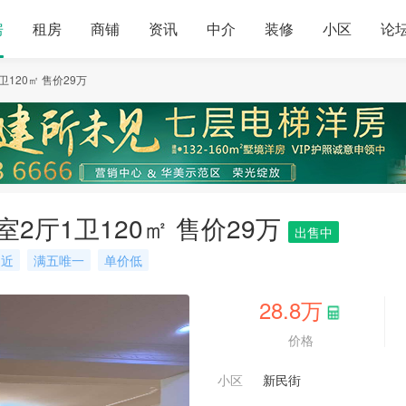
房
租房
商铺
资讯
中介
装修
小区
论
120㎡ 售价29万
2厅1卫120㎡ 售价29万
出售中
场近
满五唯一
单价低
28.8
万
价格
小区
新民街