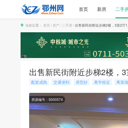
首页
新房
二手
当前位置：
首页
/
房产
/
二手房
/
出售新民街附近步梯2楼，3室2厅1卫
出售新民街附近步梯2楼，3室
配套成熟
交通便利
房型好
离学校近
离菜
房源编号：S000574