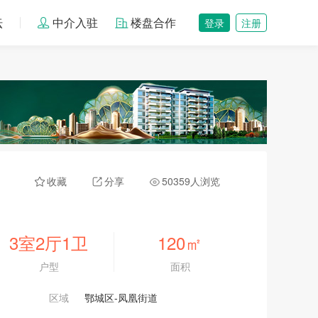
坛
中介入驻
楼盘合作
登录
注册
收藏
分享
50359人浏览
3室2厅1卫
120
㎡
户型
面积
区域
鄂城区-凤凰街道