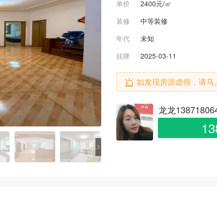
单价
2400
元/㎡
装修
中等装修
年代
未知
挂牌
2025-03-11
如发现房源虚假，请马
龙龙1387180
13