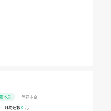
额本息
等额本金
月均还款
0
元