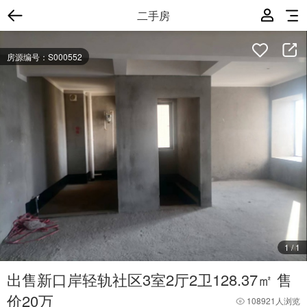
二手房
房源编号：S000552
1
/
1
出售新口岸轻轨社区3室2厅2卫128.37㎡ 售
价20万
108921人浏览