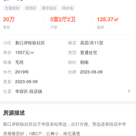
交通便利
房型好
离学校近
单价低
20
万
3室2厅2卫
128.37
㎡
售价
户型
面积
小区
新口岸轻轨社区
楼层
高层
/共11层
单价
1557元/㎡
类型
普通住宅
装修
毛坯
朝向
朝南
年代
2019年
挂牌
2023-09-09
更新
2023-09-09
位置
华容区-段店镇
房源描述
新口岸轻轨社区位于华容东站旁边，出行方便。旁边还有段店中学
房屋楼层好，1梯2户，公摊小，南北通透