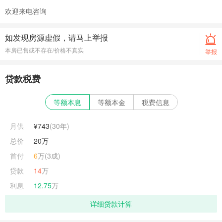
欢迎来电咨询
如发现房源虚假，请马上举报
本房已售或不存在/价格不真实
举报
贷款税费
等额本息
等额本金
税费信息
月供
¥743
(
30
年)
总价
20万
首付
6
万(3成)
贷款
14
万
利息
12.75
万
详细贷款计算