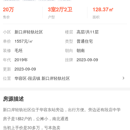
20
万
3室2厅2卫
128.37
㎡
售价
户型
面积
小区
新口岸轻轨社区
楼层
高层
/共11层
单价
1557元/㎡
类型
普通住宅
装修
毛坯
朝向
朝南
年代
2019年
挂牌
2023-09-09
更新
2023-09-09
位置
华容区-段店镇
新口岸轻轨社区
房源描述
新口岸轻轨社区位于华容东站旁边，出行方便。旁边还有段店中学
房子是1梯2户的，公摊小，南北通透
当初上手价是30多万，亏本急卖