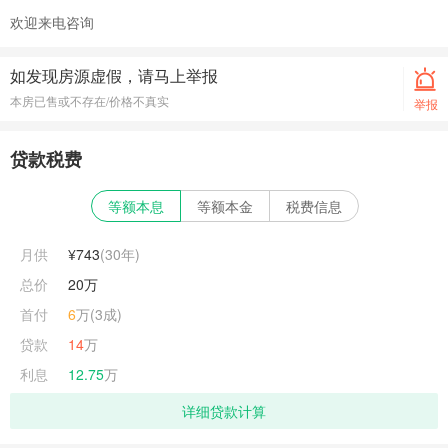
欢迎来电咨询
如发现房源虚假，请马上举报
本房已售或不存在/价格不真实
举报
贷款税费
等额本息
等额本金
税费信息
月供
¥743
(
30
年)
总价
20万
首付
6
万(3成)
贷款
14
万
利息
12.75
万
详细贷款计算