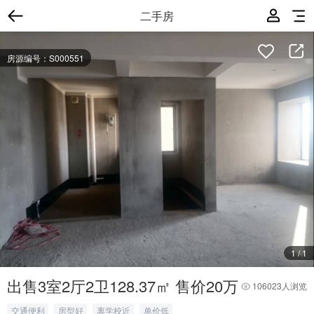
二手房
房源编号：S000551
1
/
1
出售3室2厅2卫128.37㎡ 售价20万
106023人浏览
交通便利
房型好
离学校近
单价低