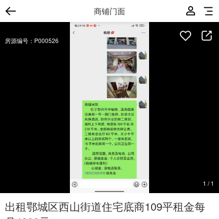
商铺门面
房源编号：P000526
1
/
1
出租鄂城区西山街道住宅底商109平租金每