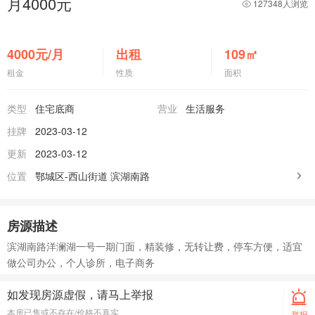
月4000元
127348人浏览
4000
元/月
出租
109
㎡
租金
性质
面积
类型
住宅底商
营业
生活服务
挂牌
2023-03-12
更新
2023-03-12
位置
鄂城区-西山街道
滨湖南路
房源描述
滨湖南路洋澜湖一号一期门面，精装修，无转让费，停车方便，适宜
做公司办公，个人诊所，电子商务
如发现房源虚假，请马上举报
本房已售或不存在/价格不真实
举报