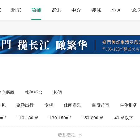
房
租房
商铺
资讯
中介
装修
小区
论
住宅底商
摊位柜台
其他
鞋包
旅游出行
专柜
休闲娱乐
百货超市
生活服务
公司工厂
其他
旅馆宾馆
0m²
110-130m²
130-150m²
150-200m²
40m²以下
收起选项