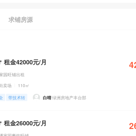
求铺房源
 租金42000元/月
4
潘家园旺铺出租
街卖场
110㎡
全
带技术转
白晴
绿洲房地产丰台部
 租金26000元/月
2
 潘家园餐饮旺铺