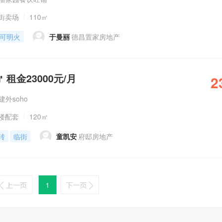
街卖场
110㎡
可明火
于曼丽
德昌置家房地产
 租金23000元/月
2
建外soho
楼配套
120㎡
转
临街
童凯安
府邸房地产
1