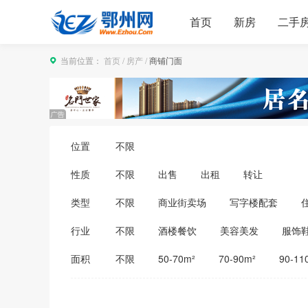
首页
新房
二手
当前位置：
首页
/
房产
/
商铺门面
位置
不限
性质
不限
出售
出租
转让
类型
不限
商业街卖场
写字楼配套
行业
不限
酒楼餐饮
美容美发
服饰
医药保健
家居建材
教育培训
面积
不限
50-70m²
70-90m²
90-11