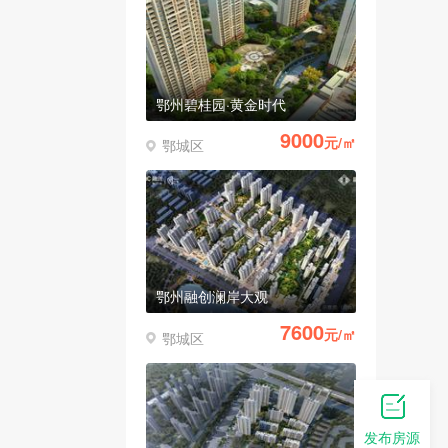
鄂州碧桂园·黄金时代
9000
元/㎡
鄂城区
鄂州融创澜岸大观
7600
元/㎡
鄂城区
发布房源