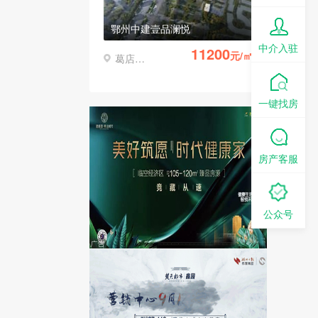
鄂州中建壹品澜悦
中介入驻
11200
元/㎡
葛店经济开发区
一键找房
房产客服
公众号