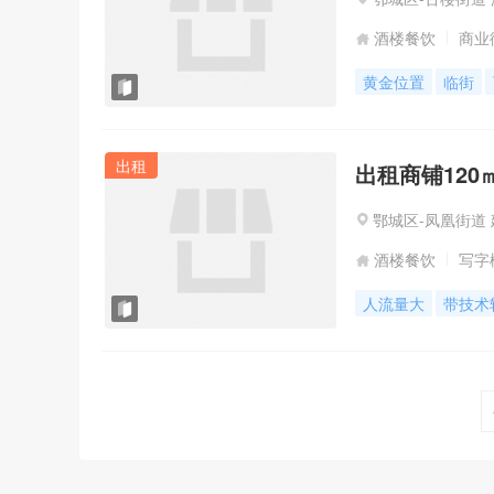
酒楼餐饮
商业
黄金位置
临街
出租
出租商铺120㎡
鄂城区-凤凰街道 
酒楼餐饮
写字
人流量大
带技术