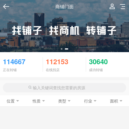
商铺门面
114667
112153
30640
正在转铺
在线找店
成功转铺
位置
性质
类型
行业
面积