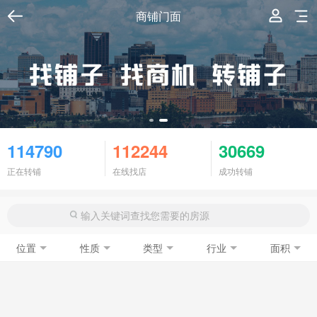
商铺门面
114790
112244
30669
正在转铺
在线找店
成功转铺
位置
性质
类型
行业
面积