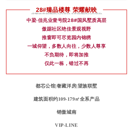
28#臻品楼尊 荣耀献映
中梁·佳兆业壹号院28#国风墅质高层
傲踞社区绝佳景观视野
推窗即可尽览园内锦绣
一城仰望，多数人向往，少数人尊享
不负期待，即将加推
仅此一栋，错过不再
都芯公馆|奢藏洋房|望族联墅
建筑面积约109-179㎡全系产品
销傲城南
VIP-LINE