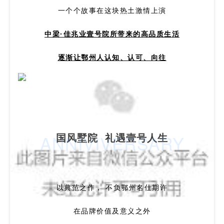
一个个故事在这块热土激情上演
中梁·佳兆业壹号院所带来的高品质生活
逐渐让鄂州人认知、认可、向往
国风墅院 礼遇壹号人生
ANNIVIVERSARY
以典范之作， 不负鄂州名仕期许
在品牌价值及意义之外