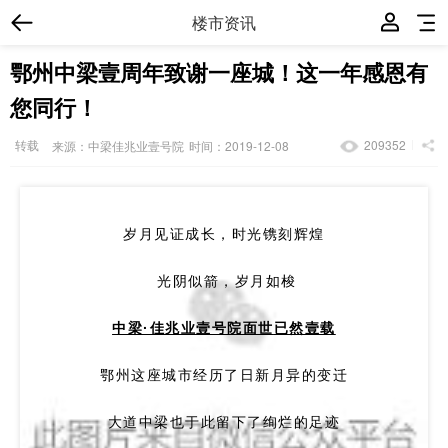
楼市资讯
鄂州中梁壹周年致谢一座城！这一年感恩有
您同行！
转载
209352
来源：中梁佳兆业壹号院
时间：2019-12-08
岁月见证成长，时光镌刻辉煌
光阴似箭，岁月如梭
中梁·佳兆业壹号院面世
已然壹载
鄂州这座城市经历了日新月异的变迁
大道中梁也于此留下了绚烂的足迹