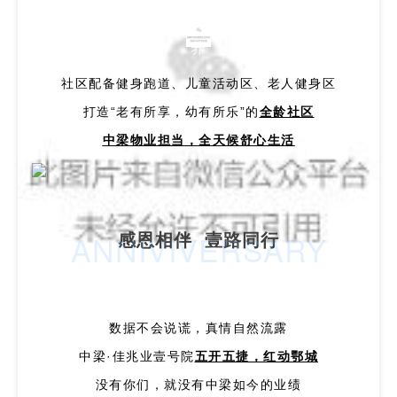
养
社区配备健身跑道、儿童活动区、老人健身区
打造“老有所享，幼有所乐”的
全龄社区
中梁物业担当，全天候舒心生活
感恩相伴 壹路同行
ANNIVIVERSARY
数据不会说谎，真情自然流露
中梁·佳兆业壹号院
五开五捷，红动鄂城
没有你们，就没有中梁如今的业绩