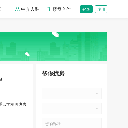
坛
中介入驻
楼盘合作
登录
注册
鄂州恒大金碧天下
帮你找房
机
8500
元/㎡
葛店经济开发区
重点学校周边房
鄂州恒大首府