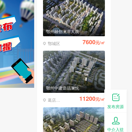
鄂州融创澜岸大观
7600
元/㎡
鄂城区
鄂州中建壹品澜悦
11200
元/㎡
葛店经济开发区
发布房源
中介入驻