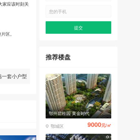
10744
大家应该时刻关
元/㎡
鄂城区
整片区。
鄂州银海龙城
推荐楼盘
8500
元/㎡
鄂城区
选一套小户型
鄂州碧桂园·黄金时代
9000
元/㎡
鄂城区