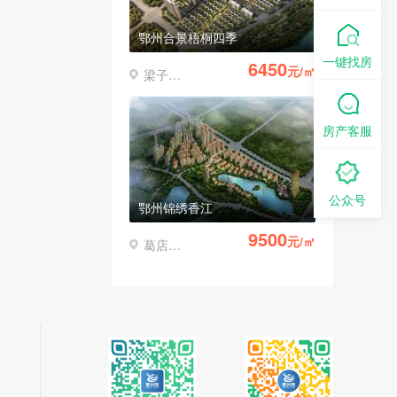
鄂州合景梧桐四季
一键找房
6450
元/㎡
梁子湖区
房产客服
公众号
鄂州锦绣香江
9500
元/㎡
葛店经济开发区
鄂州万科五彩城