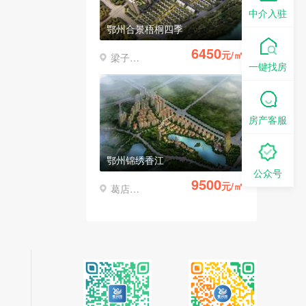
中介入驻
鄂州合景梧桐四季
6450
元/㎡
梁子湖区
一键找房
房产客服
鄂州锦绣香江
公众号
9500
元/㎡
葛店经济开发区
鄂州万科五彩城