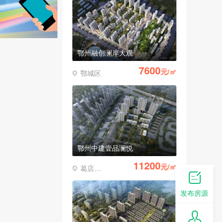
鄂州融创澜岸大观
7600
元/㎡
鄂城区
鄂州中建壹品澜悦
11200
元/㎡
葛店经济开发区
发布房源