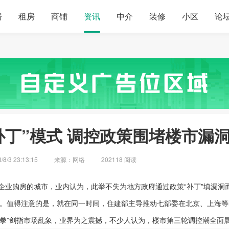
房
租房
商铺
资讯
中介
装修
小区
论
补丁”模式 调控政策围堵楼市漏
/3 23:13:15
来源：网络
202118 阅读
企业
购房
的
城市
，业内认为，此举不失为地方政府通过
政策
“补丁”填漏洞
进。值得注意的是，就在同一时间，
住建部
主导推动七部委在
北京
、上海等
合拳”剑指市场乱象，业界为之震撼，不少人认为，
楼市
第三轮
调控
潮全面