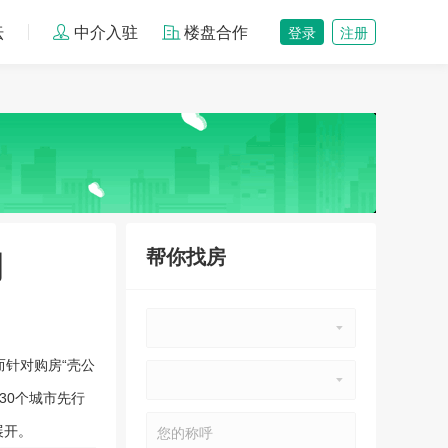
坛
中介入驻
楼盘合作
登录
注册
鄂州恒大金碧天下
帮你找房
洞
8500
元/㎡
葛店经济开发区
而针对购房“壳公
30个城市先行
鄂州恒大首府
展开。