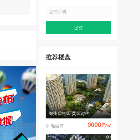
10744
元/㎡
鄂城区
鄂州银海龙城
推荐楼盘
8500
元/㎡
鄂城区
鄂州碧桂园·黄金时代
9000
元/㎡
鄂城区