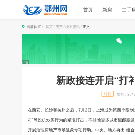
首页
新房
二手
当前位置：
首页
/
房产
/
楼市资讯
/
正文
新政接连开启“打
转载
发布：2018/8
在西安、长沙和杭州之后，7月2日，上海成为第四个限制
司”等投机炒房行为的精准打击，不排除更多城市酝酿跟
开展治理房
地产
市场
乱象专项行动。中央、地方再出“组