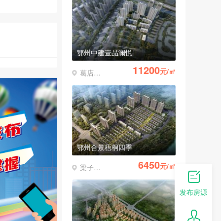
受惠面
鄂州合景梧桐四季
6450
元/㎡
梁子湖区
鄂州锦绣香江
9500
元/㎡
葛店经济开发区
发布房源