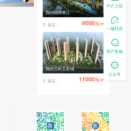
中介入驻
鄂州万科五彩城
11000
元/㎡
葛店经济开发区
一键找房
房产客服
鄂州中核城·城市之光
公众号
价格待定
鄂城区
鄂州恒大金碧天下