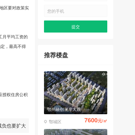
9000
元/㎡
鄂城区
各地区要对政策实
工月平均工资的
确定，最高不得
鄂州融创澜岸大观
推荐楼盘
7600
元/㎡
鄂城区
应授权住房公积
鄂州中建壹品澜悦
11200
元/㎡
葛店经济开发区
减负也要扩大