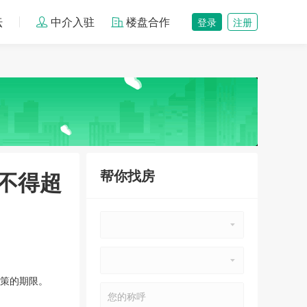
坛
中介入驻
楼盘合作
登录
注册
鄂州恒大首府
10744
元/㎡
鄂城区
鄂州银海龙城
帮你找房
不得超
8500
元/㎡
鄂城区
政策的期限。
鄂州碧桂园·黄金时代