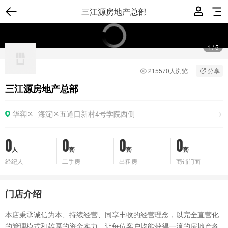
三江源房地产总部
1
/
5
215570人浏览
分享
三江源房地产总部
华容区-
海淀区五道口新村4号学院西侧
0
0
0
0
人
套
套
套
经纪人
二手房
出租房
商铺门面
门店介绍
本店秉承诚信为本、持续经营、同享丰收的经营理念，以完全直营化
的管理模式和雄厚的资金实力，让每位客户均能获得一流的房地产各