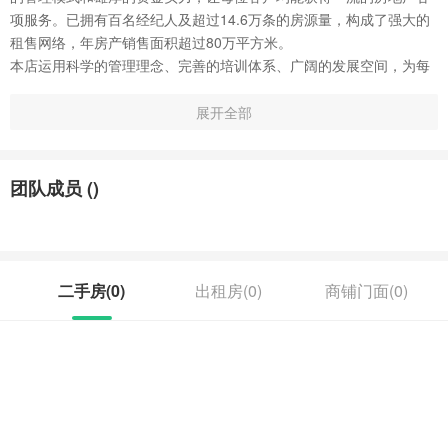
项服务。已拥有百名经纪人及超过14.6万条的房源量，构成了强大的
租售网络，年房产销售面积超过80万平方米。
本店运用科学的管理理念、完善的培训体系、广阔的发展空间，为每
位家人搭建了展示自身价值的舞台，打造出一支朝气蓬勃、勤勉专业
的精英团队，诠释激情创业的精彩。多年的执着奋进、追求卓越，磨
展开全部
练了我们顽强的品格，沉淀了丰富的市场经验，赢得了客户的信任与
尊重。本店愿以无限贴心的服务、全方位的专业咨询、最专业的不动
产交易平台，与您携手成就梦想家园！
团队成员 (
)
二手房(
0
)
出租房(
0
)
商铺门面(
0
)