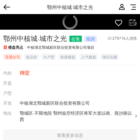
鄂州中核城·城市之光
1
/
2
鄂州中核城·城市之光
279716人浏览
在售
期房
楼盘亮点
中核湖北鄂城新区联合投资有限公司项目
普通住宅
低总价
大户型
热搜楼盘
人气楼盘
项目在建
待定
均价
开盘
户型
开发
中核湖北鄂城新区联合投资有限公司
地址
鄂城区-不限地段
鄂州临空经济区将军大道以南、燕沙路以
西
查看更多信息