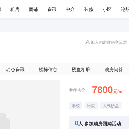
房
租房
商铺
资讯
中介
装修
小区
论
加入购房微信交流群
动态资讯
楼栋信息
楼盘相册
购房问答
7800
参考均价
元/㎡
学校
医院
人气楼盘
0
人 参加购房团购活动