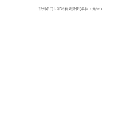
鄂州名门世家均价走势图(单位：元/㎡)