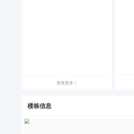
查看更多
楼栋信息