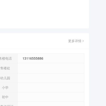
更多详情
售楼电话
13116555886
售楼处
幼儿园
小学
初中