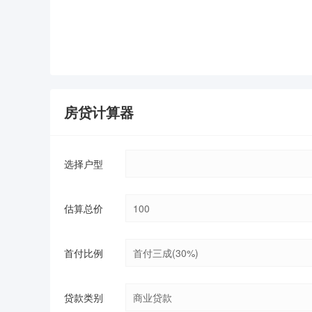
房贷计算器
选择户型
估算总价
首付比例
贷款类别