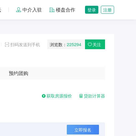
坛
中介入驻
楼盘合作
登录
注册
扫码发送到手机
浏览数：
225294
关注
预约团购
获取房源报价
贷款计算器
立即报名