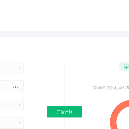
等
万元
(公积金贷款利率3.
开始计算