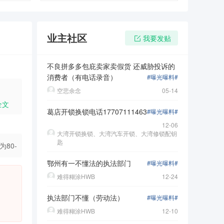
业主社区
我要发贴
不良拼多多包庇卖家卖假货 还威胁投诉的
消费者（有电话录音）
#曝光曝料#
空悲余念
05-14
全文
葛店开锁换锁电话17707111463
#曝光曝料#
12-06
大湾开锁换锁、大湾汽车开锁、大湾修锁配钥
匙
80-
鄂州有一不懂法的执法部门
#曝光曝料#
特价房，
难得糊涂HWB
12-24
徒路转
执法部门不懂（劳动法）
#曝光曝料#
难得糊涂HWB
12-10