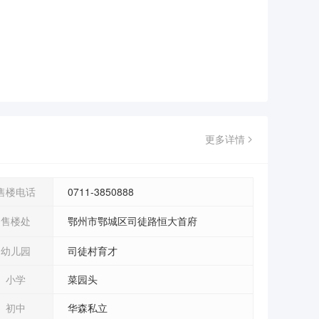
更多详情
售楼电话
0711-3850888
售楼处
鄂州市鄂城区司徒路恒大首府
幼儿园
司徒村育才
小学
菜园头
初中
华森私立