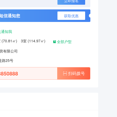
立即报名
短信通知您
获取优惠
盘通知我
室 (70.81㎡) 3室 (114.97㎡)
全部户型
营有限公司
徒路25号
3850888
扫码拨号