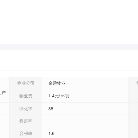
物业公司
金碧物业
久产
物业费
1.4元/㎡/月
绿化率
35
得房率
容积率
1.6