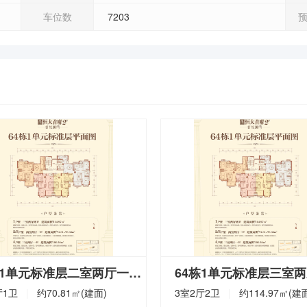
车位数
7203
64栋1单元标准层二室两厅一卫
在售
厅1卫
|
约
70.81
㎡(建面)
3室2厅2卫
|
约
114.97
㎡(建