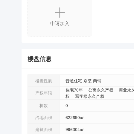
申请加入
楼盘信息
楼盘性质
普通住宅 别墅 商铺
住宅
70年
公寓
永久产权
商业
永
产权年限
权
写字楼
永久产权
栋数
0
占地面积
622690㎡
建筑面积
996304㎡