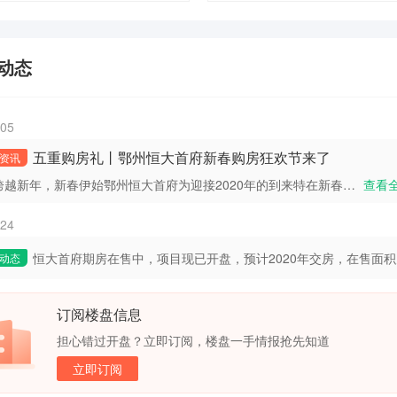
动态
-05
五重购房礼丨鄂州恒大首府新春购房狂欢节来了
资讯
跨越新年，新春伊始鄂州恒大首府为迎接2020年的到来特在新春伊始之际以五重新春大礼敬献给爱生活的您示意图全员营销月 尊享五重礼新年礼新年置业享额外折扣新春礼到访
查看
-24
恒大首府期房在售中，项目现已开盘，预计2020年交房，在售面积为
动态
147㎡，参考均价9300元/㎡。全员营销月，置业5重礼，每日5套
订阅楼盘信息
担心错过开盘？立即订阅，楼盘一手情报抢先知道
最高直降31万。项目地址位于鄂州恒大首府位于鄂州市城东片区司
立即订阅
盘处。以上信息仅供参考，更多详细信息敬请咨询售楼处