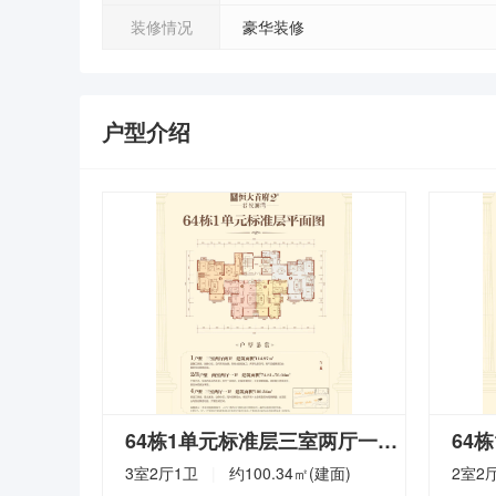
装修情况
豪华装修
户型介绍
64栋1单元标准层三室两厅一卫
在售
3室2厅1卫
|
约
100.34
㎡(建面)
2室2