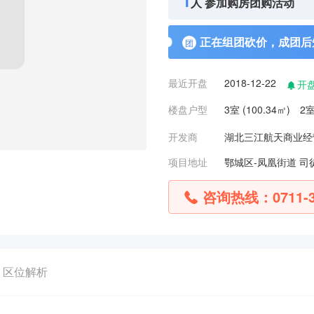
1
人 参加购房团购活动
正在组团砍价，成团后
团
最近开盘
2018-12-22
开
楼盘户型
3室 (100.34㎡) 2
开发商
湖北三江航天商业经
项目地址
鄂城区-凤凰街道 司
咨询热线：
0711-
区位解析