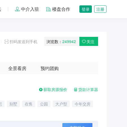
坛
中介入驻
楼盘合作
登录
注册
扫码发送到手机
浏览数：
249942
关注
全景看房
预约团购
获取房源报价
贷款计算器
宅
别墅
在售
公园
大户型
今年交房