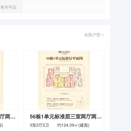
预售许可证
全部户型
64栋1单元标准层三室两厅两卫
56栋1单元标准层三室两厅两卫
在售
在售
面)
3室2厅2卫
|
约
124.09
㎡(建面)