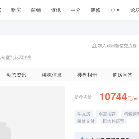
房
租房
商铺
资讯
中介
装修
小区
论
加入购房微信交流群
从别墅到花园洋房
动态资讯
楼栋信息
楼盘相册
购房问答
10744
参考均价
元/㎡
学区房
刚需推荐
精装豪
装修交付
恒大购房节