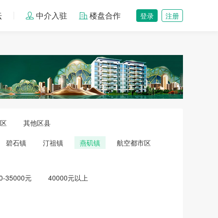
坛
中介入驻
楼盘合作
登录
注册
区
其他区县
碧石镇
汀祖镇
燕矶镇
航空都市区
0-35000元
40000元以上