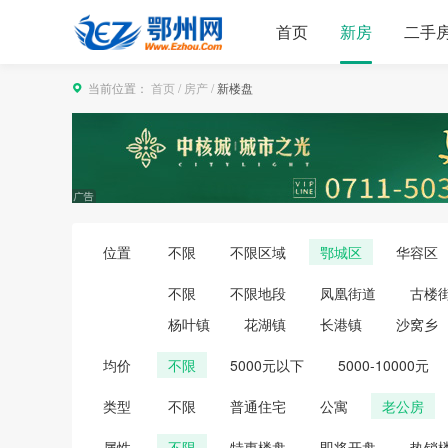
首页
新房
二手
当前位置：
首页
/
房产
/
新楼盘
位置
不限
不限区域
鄂城区
华容区
不限
不限地段
凤凰街道
古楼
杨叶镇
花湖镇
长港镇
沙窝乡
均价
不限
5000元以下
5000-10000元
类型
不限
普通住宅
公寓
老公房
属性
不限
特惠楼盘
即将开盘
热销