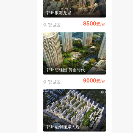
鄂州银海龙城
8500
元/㎡
鄂城区
鄂州碧桂园·黄金时代
9000
元/㎡
鄂城区
鄂州融创澜岸大观