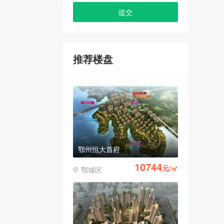
推荐楼盘
鄂州恒大首府
10744
元/㎡
鄂城区