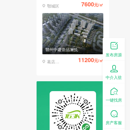
7600
元/㎡
鄂城区
鄂州中建壹品澜悦
发布房源
11200
元/㎡
葛店经济开发区
中介入驻
一键找房
房产客服