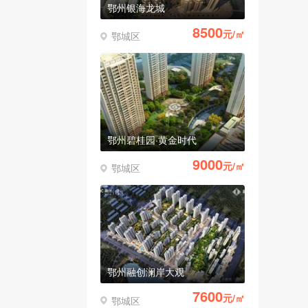
鄂州银海龙城
8500
元/㎡
鄂城区
鄂州碧桂园·黄金时代
9000
元/㎡
鄂城区
鄂州融创澜岸大观
7600
元/㎡
鄂城区