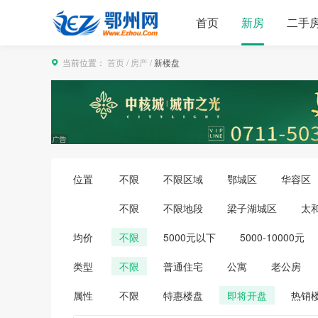
首页
新房
二手
当前位置：
首页
/
房产
/
新楼盘
位置
不限
不限区域
鄂城区
华容区
不限
不限地段
梁子湖城区
太
均价
不限
5000元以下
5000-10000元
类型
不限
普通住宅
公寓
老公房
属性
不限
特惠楼盘
即将开盘
热销