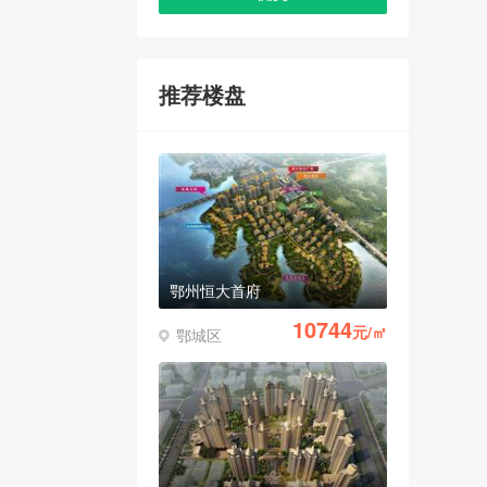
推荐楼盘
鄂州恒大首府
10744
元/㎡
鄂城区