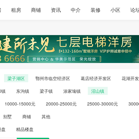
房
租房
商铺
资讯
中介
装修
小区
论
梁子湖区
鄂州市临空经济区
葛店经济开发区
花湖开发
和镇
东沟镇
梁子镇
涂家垴镇
沼山镇
10000-15000元
20000-25000元
25000-30000元
3000
别墅
商铺
其他
楼盘
精品楼盘