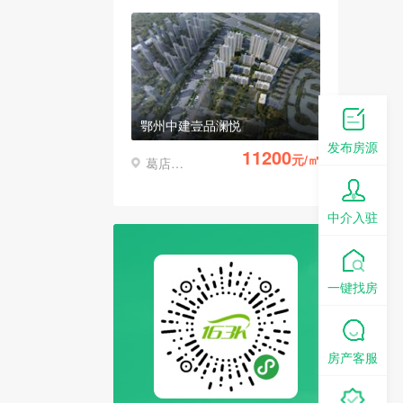
鄂州中建壹品澜悦
发布房源
11200
元/㎡
葛店经济开发区
中介入驻
一键找房
房产客服