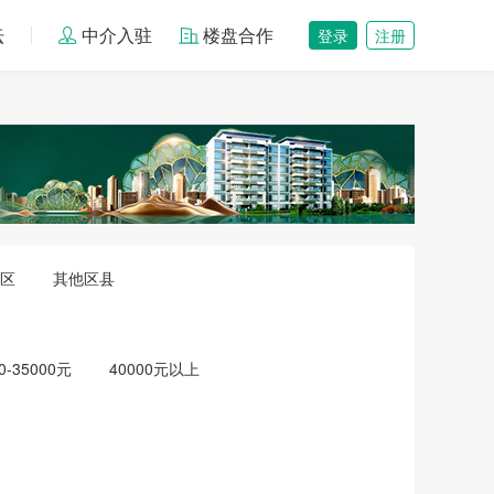
坛
中介入驻
楼盘合作
登录
注册
区
其他区县
0-35000元
40000元以上