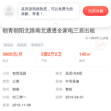
出租房
该房源我很熟悉，可以免费为您
为我讲解
讲解、带看！
1
/
5
房源编号：Z000064
朝青朝阳北路南北通透全家电三居出租
198357人浏览
绿化好
阳光足
带有院子
3800
元/月
3室2厅2卫
140
㎡
租金
户型
面积
小区
智慧花园
楼层
高层
/共8层
类型
公寓
装修
中等装修
朝向
朝南
承租
整租
付租
付三押一
挂牌
2010-04-01
更新
2015-11-08