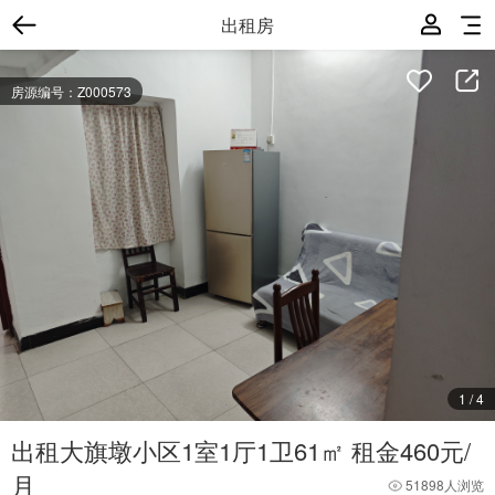
出租房
房源编号：Z000573
1
/
4
出租大旗墩小区1室1厅1卫61㎡ 租金460元/
月
51898人浏览