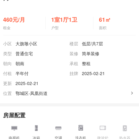
460
元/月
1室1厅1卫
61
㎡
租金
户型
面积
小区
大旗墩小区
楼层
低层
/共7层
类型
普通住宅
装修
简单装修
朝向
朝南
承租
整租
付租
半年付
挂牌
2025-02-21
更新
2025-02-21
位置
鄂城区-凤凰街道
房屋配置
电视机
冰箱
空调
洗衣机
微波炉
热水器