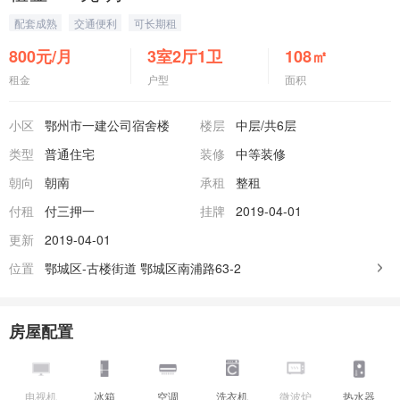
配套成熟
交通便利
可长期租
800
元/月
3室2厅1卫
108
㎡
租金
户型
面积
小区
鄂州市一建公司宿舍楼
楼层
中层
/共6层
类型
普通住宅
装修
中等装修
朝向
朝南
承租
整租
付租
付三押一
挂牌
2019-04-01
更新
2019-04-01
位置
鄂城区-古楼街道
鄂城区南浦路63-2
房屋配置
电视机
冰箱
空调
洗衣机
微波炉
热水器