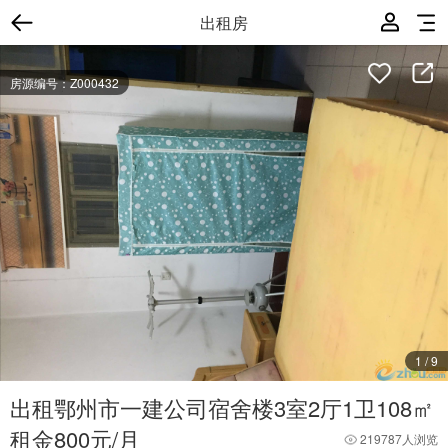
出租房
房源编号：Z000432
1
/
9
出租鄂州市一建公司宿舍楼3室2厅1卫108㎡
租金800元/月
219787人浏览