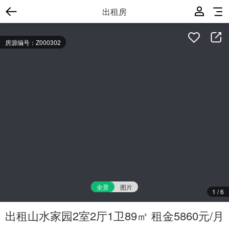
出租房
房源编号：Z000302
全景
图片
1
/
6
出租山水家园2室2厅1卫89㎡ 租金5860元/月