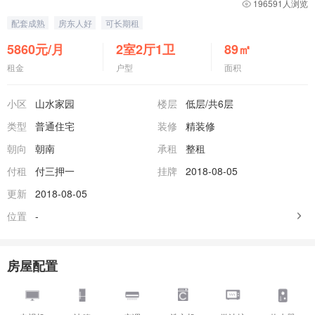
196591人浏览
配套成熟
房东人好
可长期租
5860
元/月
2室2厅1卫
89
㎡
租金
户型
面积
小区
山水家园
楼层
低层
/共6层
类型
普通住宅
装修
精装修
朝向
朝南
承租
整租
付租
付三押一
挂牌
2018-08-05
更新
2018-08-05
位置
-
房屋配置