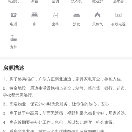
电视机
冰箱
空调
洗衣机
微波炉
热水器
电话
床
桌椅
沙发
天然气
有线电视
宽带
房源描述
1、房子格局很好，户型方正南北通透，家具家电齐全，拎包入住。
2、黄金地段，周边生活设施相当齐全，站牌、菜市场、银行、超市、
学校都无需远行。
3、高端物业，保安24小时为您服务，让你住的放心，安心；
3、房子处于中高层，前面无遮挡，视野和采光都非常好，居家首选。
4、房东近期要去别处工作，急租，所以如此便宜，机会难得。
5、看房非常方便，提前一个电话或微信即恭候您的到来。