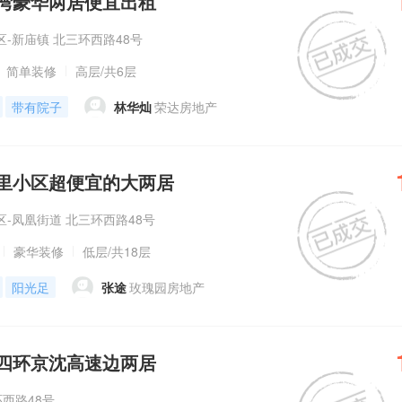
湾豪华两居便宜出租
-新庙镇 北三环西路48号
简单装修
高层
/共6层
带有院子
林华灿
荣达房地产
里小区超便宜的大两居
-凤凰街道 北三环西路48号
豪华装修
低层
/共18层
阳光足
张途
玫瑰园房地产
四环京沈高速边两居
环西路48号