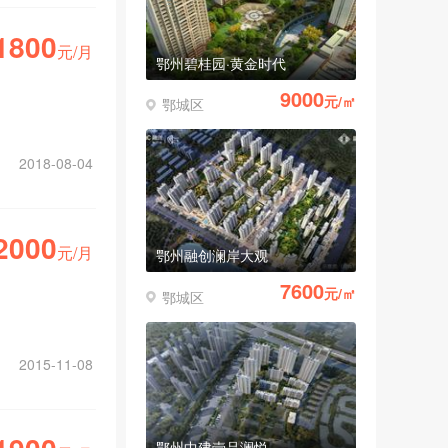
1800
元/月
鄂州碧桂园·黄金时代
9000
元/㎡
鄂城区
2018-08-04
2000
元/月
鄂州融创澜岸大观
7600
元/㎡
鄂城区
2015-11-08
鄂州中建壹品澜悦