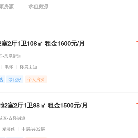
频房源
求租房源
2厅1卫108㎡ 租金1600元/月
区-凤凰街道
毛坯
楼层未知
熟
绿化好
个人房源
2室2厅1卫88㎡ 租金1500元/月
城区-古楼街道
精装修
中层
/共32层