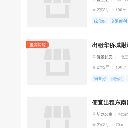
2室2厅
100㎡
绿化好
交通便利
出租华侨城附
推荐房源
诗景长安
- 北
2室2厅
160㎡
物业好
阳光足
便宜出租东南
新龙公寓
鄂城区
2室2厅
70㎡