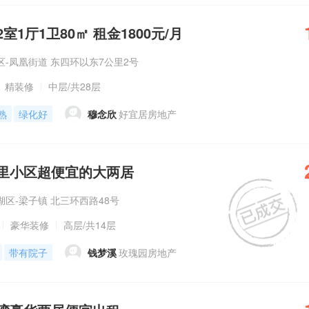
1厅1卫80㎡ 租金1800元/月
-凤凰街道 东四环以东7公里2号
精装修
中层
/共28层
熟
绿化好
穆念欣
好宜居房地产
里小区超便宜的大两居
区-梁子镇 北三环西路48号
豪华装修
高层
/共14层
带有院子
钱梦溪
玫瑰园房地产