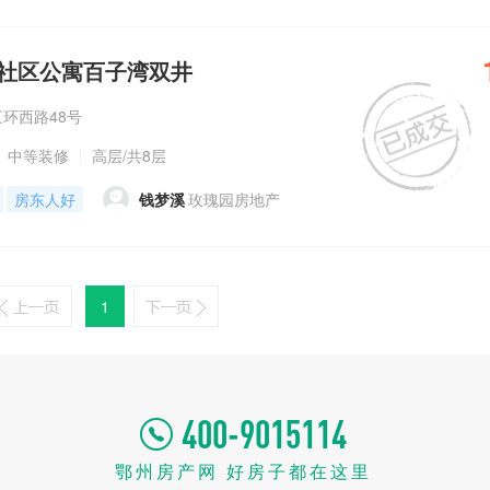
果社区公寓百子湾双井
三环西路48号
中等装修
高层
/共8层
房东人好
钱梦溪
玫瑰园房地产
1
400-9015114
鄂州房产网 好房子都在这里