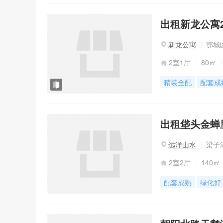
出租新龙公寓2室
新龙公寓
鄂城区
2室1厅
80㎡
精装全配
配套成
出租垡头金蝉
远洋山水
梁子湖
2室2厅
140㎡
配套成熟
绿化好