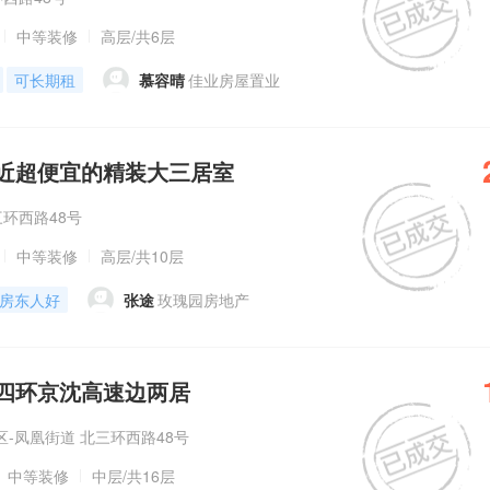
中等装修
高层
/共6层
可长期租
慕容晴
佳业房屋置业
近超便宜的精装大三居室
三环西路48号
中等装修
高层
/共10层
房东人好
张途
玫瑰园房地产
四环京沈高速边两居
-凤凰街道 北三环西路48号
中等装修
中层
/共16层