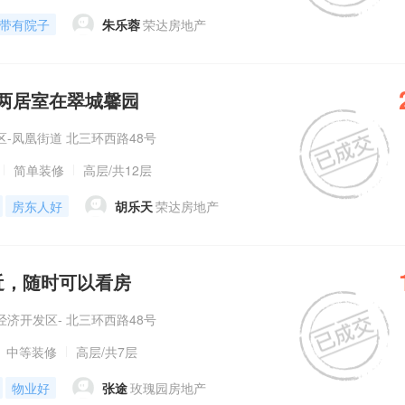
带有院子
朱乐蓉
荣达房地产
两居室在翠城馨园
-凤凰街道 北三环西路48号
简单装修
高层
/共12层
房东人好
胡乐天
荣达房地产
近，随时可以看房
济开发区- 北三环西路48号
中等装修
高层
/共7层
物业好
张途
玫瑰园房地产