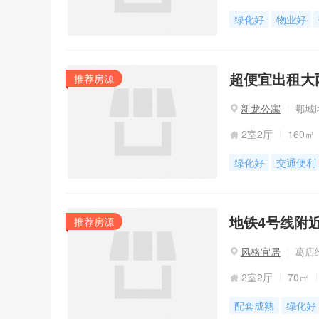
绿化好
物业好
超便宜出租大
推荐房源
新龙公寓
鄂城区
2室2厅
160㎡
绿化好
交通便利
地铁4号线附
推荐房源
风格宜居
葛店经
2室2厅
70㎡
配套成熟
绿化好