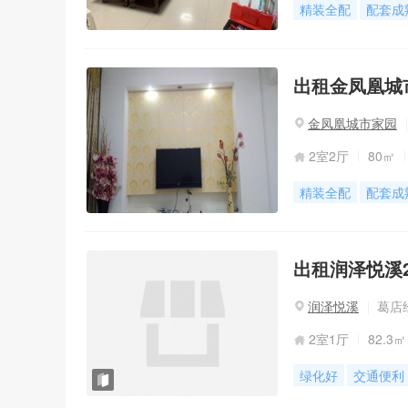
精装全配
配套成
出租金凤凰城市
金凤凰城市家园
2室2厅
80㎡
精装全配
配套成
出租润泽悦溪2室
润泽悦溪
葛店经
2室1厅
82.3㎡
绿化好
交通便利