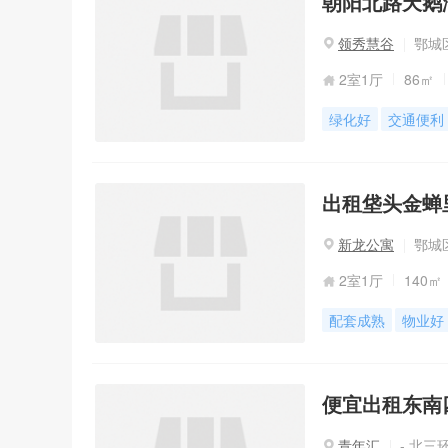
朝阳北路天鹅
领秀慧谷
鄂城区
2室1厅
86㎡
绿化好
交通便利
出租垡头金蝉
新龙公寓
鄂城区
2室1厅
140㎡
配套成熟
物业好
便宜出租东南
青年汇
- 北三