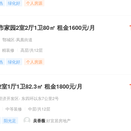
熟
绿化好
个人房源
家园2室2厅1卫80㎡ 租金1600元/月
鄂城区-凤凰街道
精装修
高层
/共12层
熟
绿化好
个人房源
1厅1卫82.3㎡ 租金1800元/月
济开发区- 东四环以东7公里2号
中等装修
中层
/共12层
阳光足
吴香薇
好宜居房地产