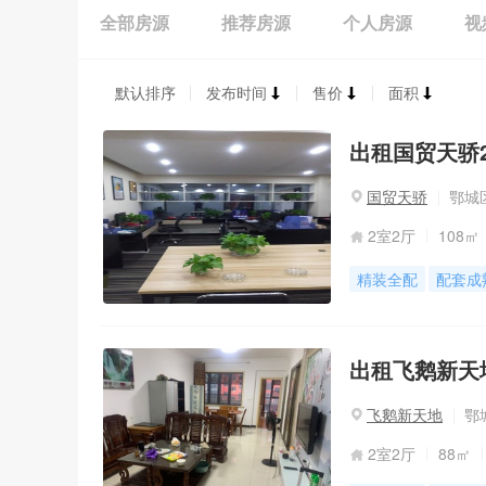
全部房源
推荐房源
个人房源
视
默认排序
发布时间
售价
面积
出租国贸天骄2室
国贸天骄
鄂城
2室2厅
108㎡
精装全配
配套成
出租飞鹅新天地
飞鹅新天地
鄂
2室2厅
88㎡