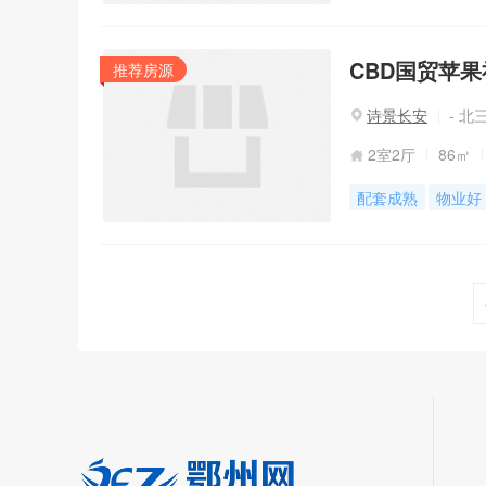
CBD国贸苹
推荐房源
诗景长安
- 北
2室2厅
86㎡
配套成熟
物业好