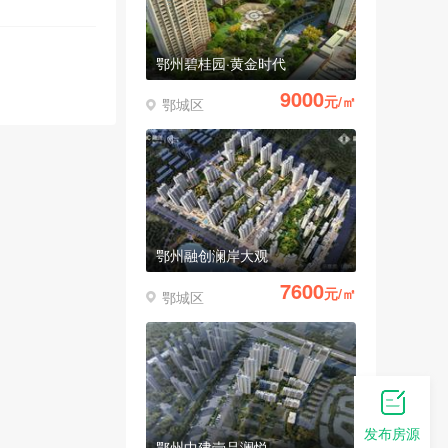
鄂州碧桂园·黄金时代
9000
元/㎡
鄂城区
鄂州融创澜岸大观
7600
元/㎡
鄂城区
发布房源
鄂州中建壹品澜悦