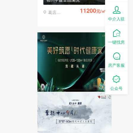
11200
元/㎡
葛店经济开发区
中介入驻
一键找房
房产客服
公众号