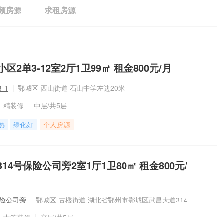
频房源
求租房源
2单3-12室2厅1卫99㎡ 租金800元/月
-1
鄂城区-西山街道 石山中学左边20米
精装修
中层
/共5层
熟
绿化好
个人房源
14号保险公司旁2室1厅1卫80㎡ 租金800元/
保险公司旁
鄂城区-古楼街道 湖北省鄂州市鄂城区武昌大道314-8附近