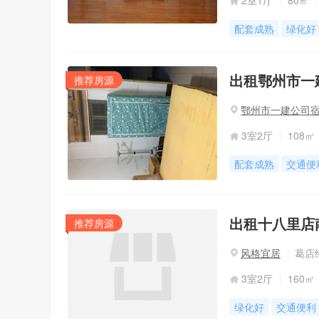
2室1厅
80㎡
配套成熟
绿化好
出租鄂州市一建
推荐房源
鄂州市一建公司
3室2厅
108㎡
配套成熟
交通便
出租十八里店
推荐房源
风格宜居
葛店经
3室2厅
160㎡
绿化好
交通便利