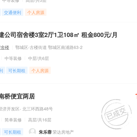
中等装修
高层
/共5层
交通便利
个人房源
公司宿舍楼3室2厅1卫108㎡ 租金800元/月
宿舍楼
鄂城区-古楼街道 鄂城区南浦路63-2
中等装修
中层
/共6层
利
可长期租
个人房源
南桥便宜两居
济开发区- 北三环西路48号
简单装修
高层
/共16层
可长期租
朱乐蓉
荣达房地产