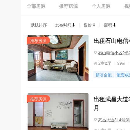
全部房源
推荐房源
个人房源
视
默认排序
发布时间
售价
面积
出租石山电信小区
推荐房源
石山电信小区2单3
2室2厅
99㎡
精装全配
配套成
出租武昌大道3
推荐房源
月
武昌大道314号