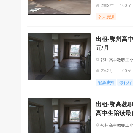
2室2厅
100㎡
个人房源
出租-鄂州高中教
元/月
鄂州高中教职工
2室2厅
100㎡
配套成熟
绿化好
出租-鄂高教职工小
高中生陪读最
鄂州高中教职工