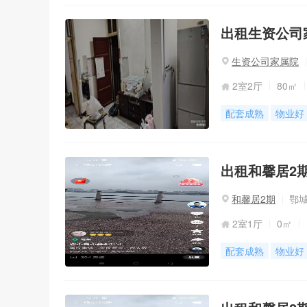
出租生资公司家
生资公司家属院
2室2厅
80㎡
配套成熟
物业好
出租和馨居2期
和馨居2期
鄂城
2室1厅
0㎡
配套成熟
物业好