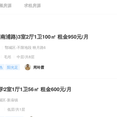
频房源
求租房源
浦路)3室2厅1卫100㎡ 租金950元/月
鄂城区-不限地段 映月路6
毛坯
中层
/共8层
熟
阳光足
周玲霞
2室1厅1卫56㎡ 租金600元/月
城区-新庙镇
低层
/共1层