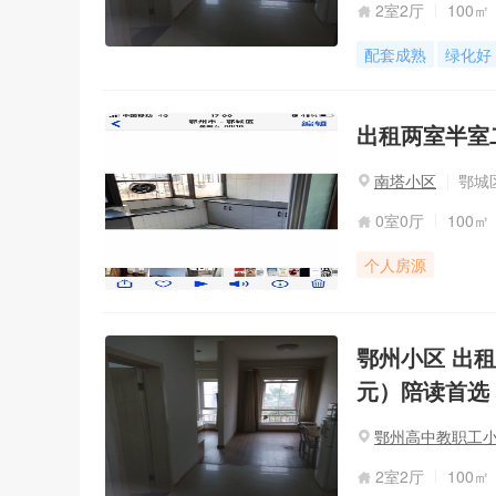
2室2厅
100㎡
配套成熟
绿化好
出租两室半室二
南塔小区
鄂城
0室0厅
100㎡
个人房源
鄂州小区 出租2
元）陪读首选
鄂州高中教职工
2室2厅
100㎡