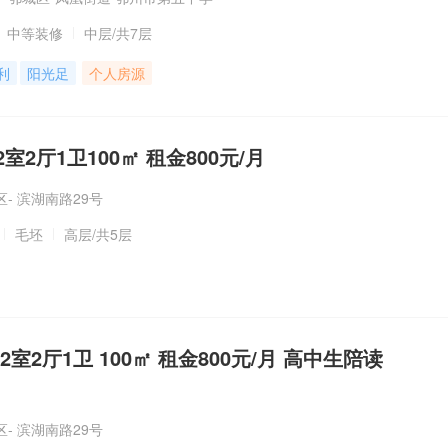
中等装修
中层
/共7层
利
阳光足
个人房源
2厅1卫100㎡ 租金800元/月
- 滨湖南路29号
毛坯
高层
/共5层
室2厅1卫 100㎡ 租金800元/月 高中生陪读
- 滨湖南路29号