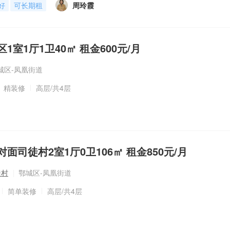
好
可长期租
周玲霞
1室1厅1卫40㎡ 租金600元/月
城区-凤凰街道
精装修
高层
/共4层
面司徒村2室1厅0卫106㎡ 租金850元/月
徒村
鄂城区-凤凰街道
简单装修
高层
/共4层