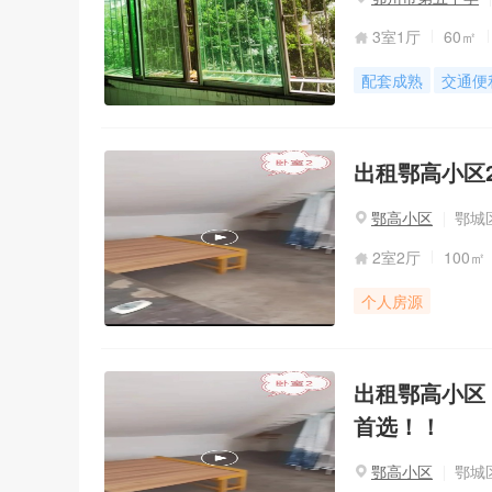
3室1厅
60㎡
配套成熟
交通便
出租鄂高小区2室
鄂高小区
鄂城区
2室2厅
100㎡
个人房源
出租鄂高小区 2
首选！！
鄂高小区
鄂城区