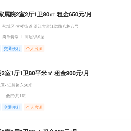
属院2室2厅1卫80㎡ 租金650元/月
鄂城区-古楼街道 沿江大道江碧路八栋八号
简单装修
高层
/共9层
交通便利
个人房源
2室1厅1卫80平米㎡ 租金900元/月
区- 江碧路东50米
低层
/共1层
交通便利
个人房源