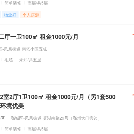
简单装修
高层
/共5层
物业好
个人房源
厅一卫100㎡ 租金1000元/月
区-凤凰街道 南塔小区五栋
毛坯
未知
/共五层
室2厅1卫100㎡ 租金1000元/月（另1套500
 环境优美
小区
鄂城区-凤凰街道 滨湖南路29号（鄂州大门旁边）
简单装修
高层
/共5层