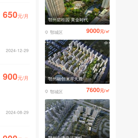
650
元/月
鄂州碧桂园·黄金时代
9000
元/㎡
鄂城区
2024-12-29
900
元/月
鄂州融创澜岸大观
7600
元/㎡
鄂城区
2024-08-29
鄂州中建壹品澜悦