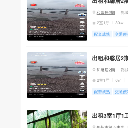
出租和馨居2期2
和馨居2期
鄂城
2室1厅
80㎡
配套成熟
交通便
出租和馨居2期
和馨居2期
鄂城
2室1厅
0㎡
配套成熟
交通便
出租3室1厅1卫
鄂州市第五中学