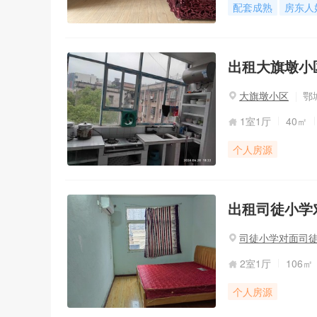
配套成熟
房东人
出租大旗墩小区
大旗墩小区
鄂
1室1厅
40㎡
个人房源
出租司徒小学对
司徒小学对面司
2室1厅
106㎡
个人房源