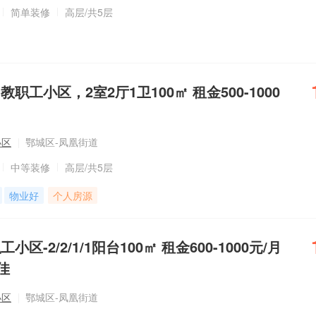
简单装修
高层
/共5层
职工小区，2室2厅1卫100㎡ 租金500-1000
小区
鄂城区-凤凰街道
中等装修
高层
/共5层
物业好
个人房源
区-2/2/1/1阳台100㎡ 租金600-1000元/月
佳
小区
鄂城区-凤凰街道