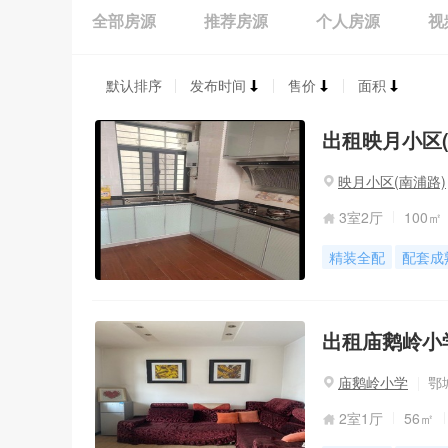
全部房源
推荐房源
个人房源
视
默认排序
发布时间
售价
面积
出租映月小区(南
映月小区(南浦路)
3室2厅
100㎡
精装全配
配套成
出租庙鹅岭小学
庙鹅岭小学
鄂
2室1厅
56㎡