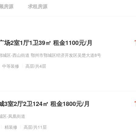
频房源
求租房源
场2室1厅1卫39㎡ 租金1100元/月
鄂城区-西山街道 鄂州市鄂城区经济开发区吴楚大道8号
中等装修
高层
/共4层
室2厅2卫124㎡ 租金1800元/月
城区-凤凰街道
精装修
高层
/共11层