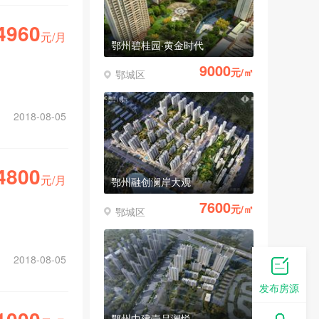
4960
元/月
鄂州碧桂园·黄金时代
9000
元/㎡
鄂城区
2018-08-05
4800
元/月
鄂州融创澜岸大观
7600
元/㎡
鄂城区
2018-08-05
发布房源
鄂州中建壹品澜悦