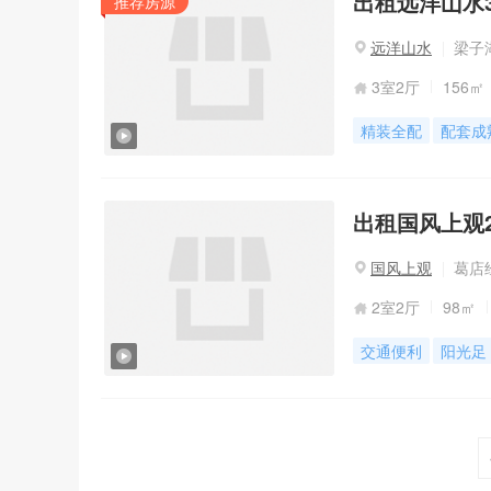
出租远洋山水3室
推荐房源
远洋山水
梁子湖
3室2厅
156㎡
精装全配
配套成
出租国风上观2室
国风上观
葛店
2室2厅
98㎡
交通便利
阳光足