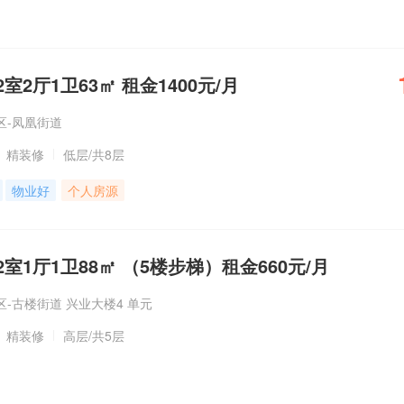
2厅1卫63㎡ 租金1400元/月
区-凤凰街道
精装修
低层
/共8层
物业好
个人房源
室1厅1卫88㎡ （5楼步梯）租金660元/月
-古楼街道 兴业大楼4 单元
精装修
高层
/共5层