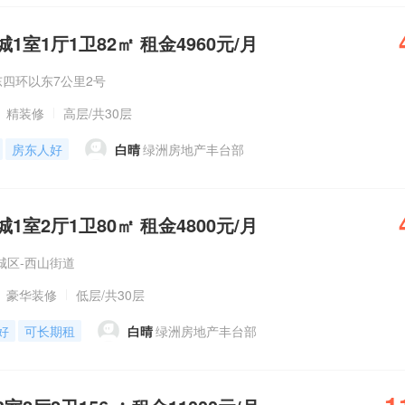
1室1厅1卫82㎡ 租金4960元/月
东四环以东7公里2号
精装修
高层
/共30层
房东人好
白晴
绿洲房地产丰台部
1室2厅1卫80㎡ 租金4800元/月
城区-西山街道
豪华装修
低层
/共30层
好
可长期租
白晴
绿洲房地产丰台部