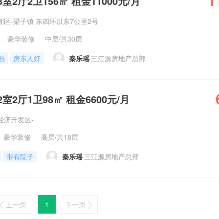
1
2厅2卫156㎡ 租金11000元/月
区-梁子镇 东四环以东7公里2号
豪华装修
中层
/共30层
熟
房东人好
秦乐瑶
三江源房地产总部
2厅1卫98㎡ 租金6600元/月
经济开发区-
豪华装修
高层
/共18层
带有院子
秦乐瑶
三江源房地产总部
1