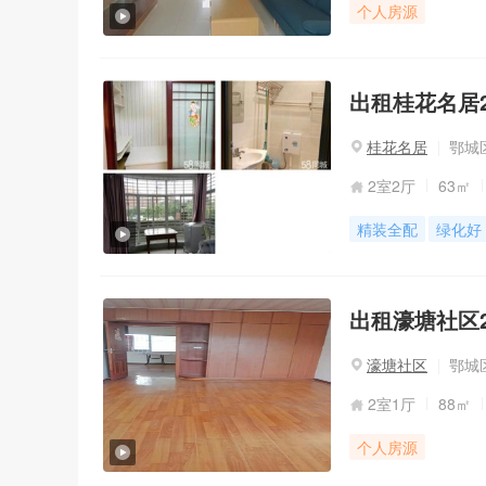
个人房源
出租桂花名居2室
桂花名居
鄂城
2室2厅
63㎡
精装全配
绿化好
出租濠塘社区2
濠塘社区
鄂城区
2室1厅
88㎡
个人房源