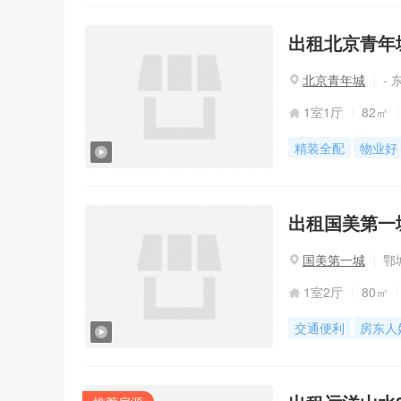
出租北京青年城
北京青年城
- 
1室1厅
82㎡
精装全配
物业好
出租国美第一城
国美第一城
鄂
1室2厅
80㎡
交通便利
房东人