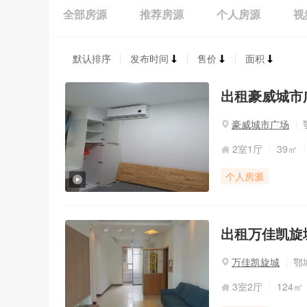
全部房源
推荐房源
个人房源
视
默认排序
发布时间
售价
面积
出租豪威城市广
豪威城市广场
2室1厅
39㎡
个人房源
出租万佳凯旋城3
万佳凯旋城
鄂
3室2厅
124㎡