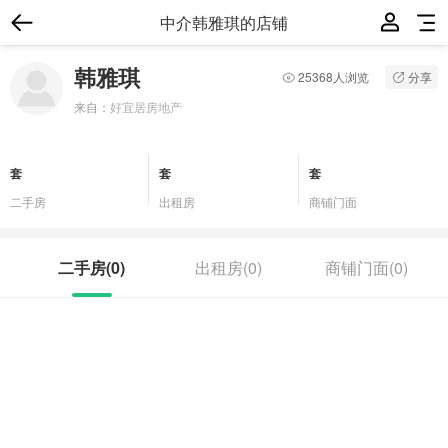
中介韩雅琪的店铺
韩雅琪
25368人浏览
分享
来自：
好宜居房地产
套
套
套
二手房
出租房
商铺门面
二手房(
0
)
出租房(
0
)
商铺门面(
0
)