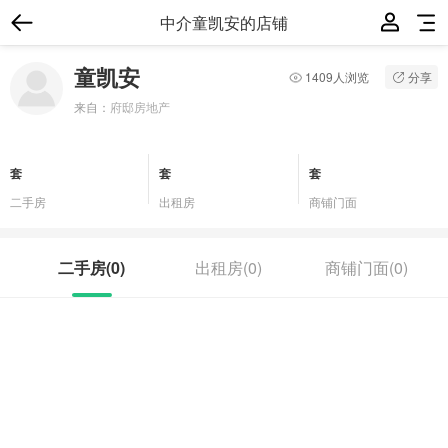
中介童凯安的店铺
童凯安
1409人浏览
分享
来自：
府邸房地产
套
套
套
二手房
出租房
商铺门面
二手房(
0
)
出租房(
0
)
商铺门面(
0
)