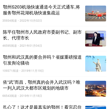
的主管机关。
鄂州S203机场快速通道今天正式通车,将
服务鄂州花湖机场快速集疏运
四、在禁鞭区域内的单位和个人,有下列
行为之一的,由公安机关给予处罚：
35934阅读
2022年10月02日
（一）单位燃放烟花爆竹的，由公安机
陈平任鄂州市人民政府市委副书记、副市
关责令停止燃放、收缴其烟花爆竹，并处
长、代理市长
500元罚款，对直接责任人或单位负责人处
100元以上500元以下罚款；
46595阅读
2021年01月04日
（二）个人燃放烟花爆竹的，由公安机
鄂州和武汉真的要合并吗？省媒重磅报道
关责令停止燃放、收缴其烟花爆竹，处100
引发舆论骚动
元以上500元以下罚款；
109371阅读
2019年11月19日
（三）对拒绝、阻碍执法人员依法执行
职务，拒不停止燃放、拒绝缴交烟花爆竹的
依“武”而昌，鄂州真的会并入武汉吗？唯
行为，情节严重的，公安机关可依法对当事
一列入武汉大都市区规划的地级市
人处5日以上10日以下拘留；构成犯罪的，
66543阅读
2019年11月18日
依照《中华人民共和国刑法》相关规定追究
刑事责任。
扎心了！这才是最真实的鄂州！看完忍住