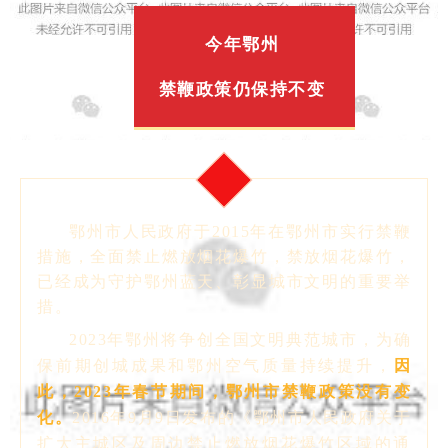
今年鄂州
禁鞭政策仍保持不变
鄂州市人民政府于2015年在鄂州市实行禁鞭
措施，全面禁止燃放烟花爆竹，禁放烟花爆竹，
已经成为守护鄂州蓝天、彰显城市文明的重要举
措。
2023年鄂州将争创全国文明典范城市，为确
保前期创城成果和鄂州空气质量持续提升，
因
此，
2023年春节期间，鄂州市禁鞭政策没有变
化。
2016年9月9日发布的《鄂州市人民政府关于
扩大主城区及周边禁止燃放烟花爆竹区域的通