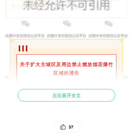
告》继续施行。
关于扩大主城区及周边
禁止燃放烟花爆竹
区域的通告
点击展开全文
为维护社会治安秩序，减少环境污染，
确保国家、集体和公民人身财产安全，根据
《中华人民共和国治安管理处罚法》《烟花
爆竹安全管理条例》《湖北省燃放烟花爆竹
37
若干规定》和鄂州市第七届人民代表大会常