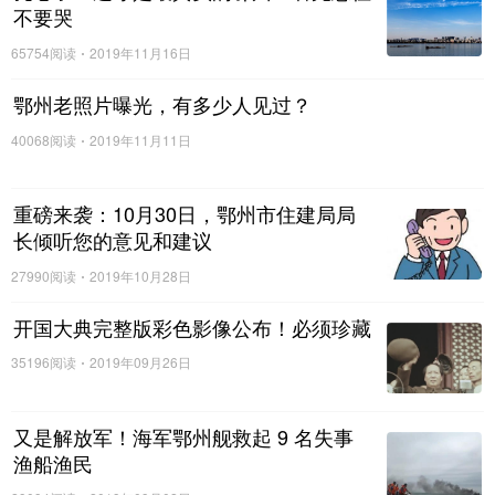
五、对违反禁鞭规定的行为，任何单位
不要哭
和个人都有权劝阻和向行政执法机关举报，
65754阅读
2019年11月16日
有关行政执法机关应当及时处理。对举报人
打击报复的，根据其行为和后果，依法追究
鄂州老照片曝光，有多少人见过？
法律责任。
40068阅读
2019年11月11日
六、监护人对被监护人遵守本通告负有
管理和教育的职责。监护人未履行职责，致
重磅来袭：10月30日，鄂州市住建局局
使被监护人违反本通告，造成国家、集体、
长倾听您的意见和建议
公民财产损失或他人人身伤害的，由监护人
依法承担民事赔偿责任。
27990阅读
2019年10月28日
七、经公安机关核准举办的重大庆典活
开国大典完整版彩色影像公布！必须珍藏
动确需燃放礼花的，燃放礼花前，由市人民
政府或鄂城区人民政府发布公告。
35196阅读
2019年09月26日
八、禁鞭区域内烟花爆竹的生产、储
存、运输、销售、使用和处置，按照相关法
又是解放军！海军鄂州舰救起 9 名失事
律、法规、规章执行。
渔船渔民
九、本通告由市公安局负责解释。