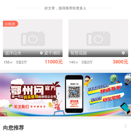
务委员会第三十一次会议通过的《关于扩大
好文章，值得推荐给更多人
主城区及周边禁止燃放烟花爆竹区域的决
定》，现将有关事项通告如下：
出租房
一、自2016年10月1日起，鄂州市禁止
燃放烟花爆竹区域将施行扩大。扩大后的禁
鞭区域为：东至球团厂专用铁路线，南至汉
远洋山水
梁子湖区
智慧花园
鄂高速公路，西至鄂州经济开发区大闸社
11000元
3800元
|
|
156㎡
3室2厅
140㎡
3室2厅
区、内河社区、樊川社区和周铺村、范墩
村、杜山村、月河村、旭光村、长堤村、杜
沟村、北抵长江。
二、本通告所称烟花爆竹，是指烟花爆
竹制品（含电子鞭炮）和用于生产烟花爆竹
的民用黑火药、烟火药、引火线等物品。
三、鄂城区政府、鄂州经济开发区管委
会、鄂城新区管委会、各街道办事处负责所
向您推荐
辖区域内的禁鞭工作。公安机关是禁鞭工作