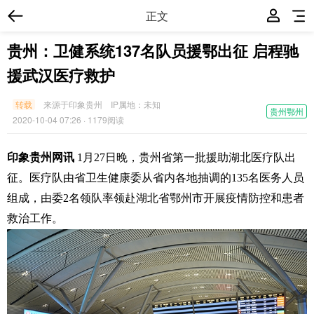
正文
贵州：卫健系统137名队员援鄂出征 启程驰
援武汉医疗救护
转载
来源于印象贵州
IP属地：
未知
贵州鄂州
2020-10-04 07:26
· 1179阅读
印象贵州网讯
1月27日晚，贵州省第一批援助湖北医疗队出
征。医疗队由省卫生健康委从省内各地抽调的135名医务人员
组成，由委2名领队率领赴湖北省鄂州市开展疫情防控和患者
救治工作。