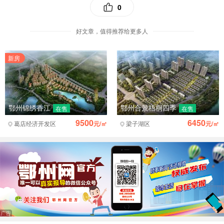
0
职称23人)，护士93人(普通患者救治医疗队护士45人、危重症
患者救治医疗队护士48人，中级及以上职称共28人)。该医疗
好文章，值得推荐给更多人
队由省卫生健康委二级巡视员金海燕、医政医管处处长陈莉
带队。
新房
鄂州锦绣香江
鄂州合景梧桐四季
在售
在售
9500
6450
葛店经济开发区
元/㎡
梁子湖区
元/㎡