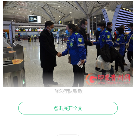
向医疗队致敬
此次从全省各地抽调的135名医务人员来自全省9个市州和
点击展开全文
省属的27家三级综合医院，分为普通患者、危重症患者救治2
个医疗组，涵盖呼吸科、感染性疾病科、医院感染科、重症
医学科等4个专业。其中，医生42人(呼吸科20人、重症医学
科12人、感染性疾病科5人、医院感染管理科5人，共有高级