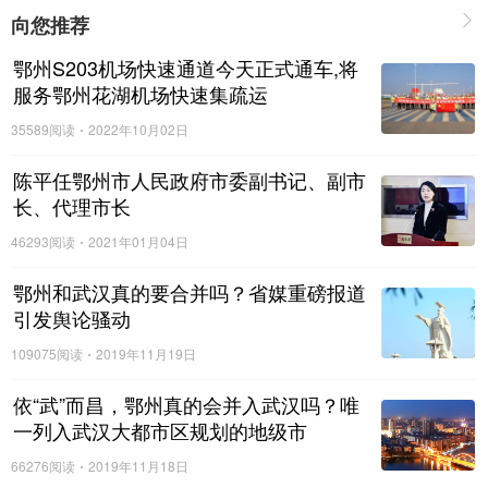
向您推荐
医生代表傅小云表示，医疗队全体医务人员将勇于担当、
鄂州S203机场快速通道今天正式通车,将
无私奉献，与湖北同行一起坚决打赢疫情防控阻击战
服务鄂州花湖机场快速集疏运
35589阅读
2022年10月02日
陈平任鄂州市人民政府市委副书记、副市
长、代理市长
46293阅读
2021年01月04日
鄂州和武汉真的要合并吗？省媒重磅报道
引发舆论骚动
109075阅读
2019年11月19日
依“武”而昌，鄂州真的会并入武汉吗？唯
一列入武汉大都市区规划的地级市
66276阅读
2019年11月18日
审核：吴永胜