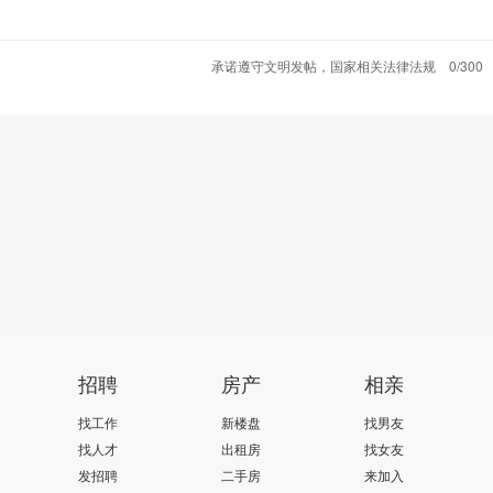
感谢你们
一路相伴
承诺遵守文明发帖，国家相关法律法规
0/300
招聘
房产
相亲
找工作
新楼盘
找男友
找人才
出租房
找女友
发招聘
二手房
来加入