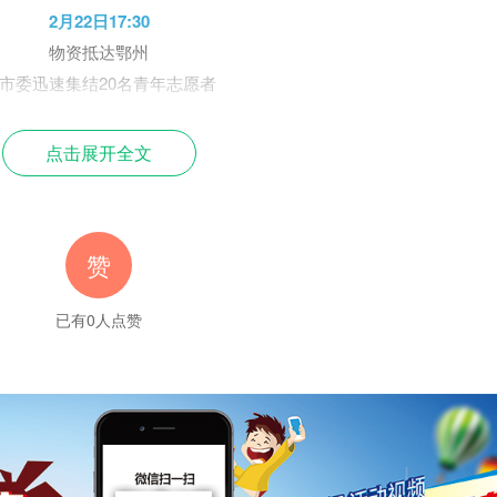
2月22日17:30
物资抵达鄂州
市委迅速集结20名青年志愿者
按照分配方案
及时卸载转运新鲜蔬菜
点击展开全文
截止当晚2
1点
所有蔬菜在第一时间
已分配到各大医院
赞
及贵州医疗队入住酒店
1
已有
0
人点赞
2
2
3
夜空中最亮的星
请照亮我前行