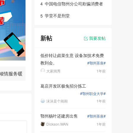
中国电信鄂州分公司欺骗消费者
4
学堂不是刑堂
5
新帖
我要发帖
低价转让卤菜生意 设备加技术免费
教到会。
#鄂州茶座#
大家闺秀
1年前
倾情服务暖
葛店开发区极兔招分拣工
人心！
#鄂州职业大学#
沫沫是个闹闹
1年前
鄂州杨叶还建房出售
#鄂州茶座#
Dickson.WAN
1年前