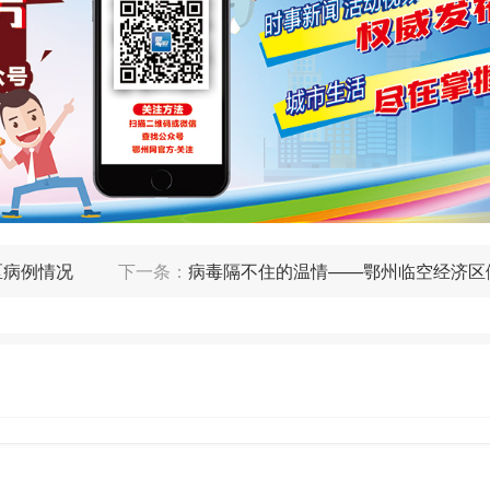
夜已深
送来了贵州人民的心意
满载着鄂州人民的感激
为了不给家人添麻烦
司机师傅连夜返程
请一路顺风
这些“逆行的蔬菜”
区病例情况
下一条：
病毒隔不住的温情——鄂州临空经济区
在短短三个半小时内
送到了一线人员的食堂
团团希望所有的医护人员
天都能吃上新鲜可口的贵州蔬菜
贵州鄂州
风雨同“州”