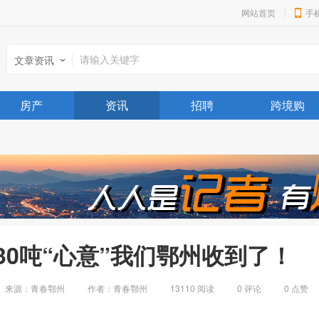
网站首页
手
文章资讯
房产
资讯
招聘
跨境购
30吨“心意”我们鄂州收到了！
来源：青春鄂州
作者：青春鄂州
13110 阅读
0
评论
0
点赞