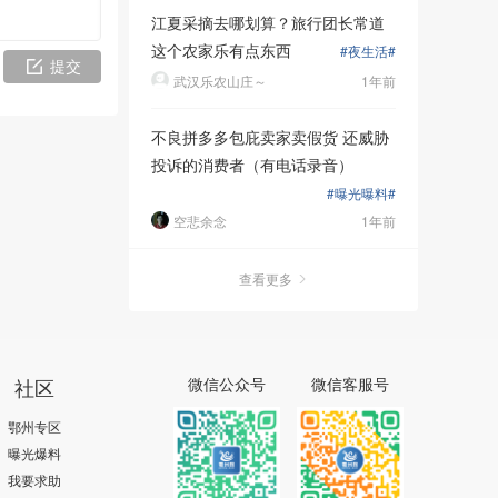
江夏采摘去哪划算？旅行团长常道
这个农家乐有点东西
#夜生活#
提交
武汉乐农山庄～
1年前
不良拼多多包庇卖家卖假货 还威胁
投诉的消费者（有电话录音）
#曝光曝料#
空悲余念
1年前
查看更多
社区
微信公众号
微信客服号
鄂州专区
曝光爆料
我要求助