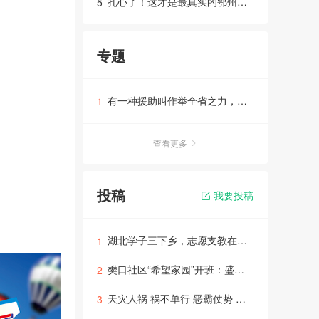
扎心了！这才是最真实的鄂州！看完忍住不要哭
5
专题
有一种援助叫作举全省之力，贵州支援鄂州请铭记
1
查看更多
投稿
我要投稿
湖北学子三下乡，志愿支教在路上：30度，鄂州行
1
樊口社区“希望家园”开班：盛夏遇见，情暖鄂州
2
天灾人祸 祸不单行 恶霸仗势 欺压灾民
3