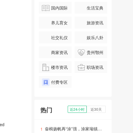
国内国际
生活宝典
养儿育女
旅游资讯
社交礼仪
娱乐八卦
商家资讯
贵州鄂州
楼市资讯
职场资讯
付费专区
热门
近24小时
近30天
奋楫扬帆再“涂”强，涂家垴镇党委率领离退休老干党支部在斗山红色教育基地开展“七一”活动
1