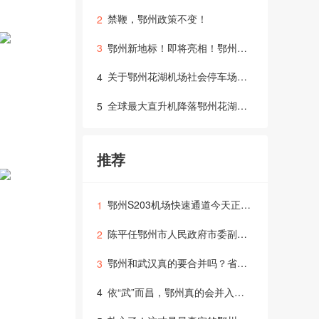
禁鞭，鄂州政策不变！
2
鄂州新地标！即将亮相！鄂州市会展中心
3
关于鄂州花湖机场社会停车场充电设施暂时无法提供服务的公告
4
全球最大直升机降落鄂州花湖机场
5
推荐
鄂州S203机场快速通道今天正式通车,将服务鄂州花湖机场快速集疏运
1
陈平任鄂州市人民政府市委副书记、副市长、代理市长
2
鄂州和武汉真的要合并吗？省媒重磅报道引发舆论骚动
3
依“武”而昌，鄂州真的会并入武汉吗？唯一列入武汉大都市区规划的地级市
4