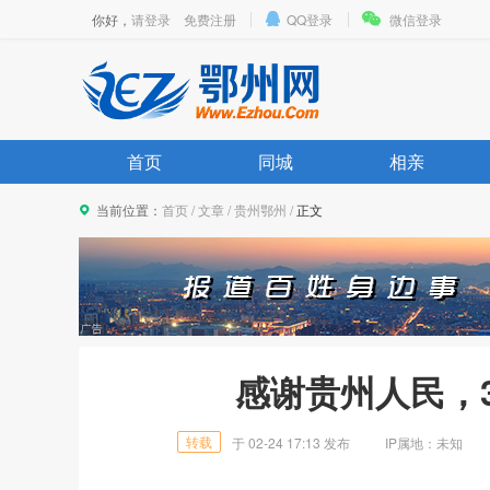
你好，
请登录
免费注册
QQ登录
微信登录
首页
同城
相亲
当前位置：
首页
/
文章
/
贵州鄂州
/
正文
感谢贵州人民，
转载
于
02-24 17:13
发布
IP属地：
未知