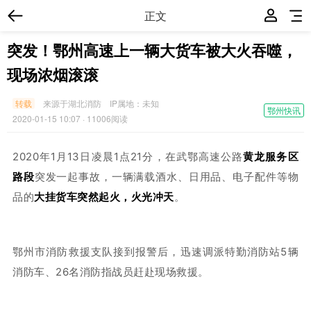
正文
突发！鄂州高速上一辆大货车被大火吞噬，
现场浓烟滚滚
转载
来源于湖北消防
IP属地：
未知
鄂州快讯
2020-01-15 10:07
· 11006阅读
2020年1月13日凌晨1点21分，在武鄂高速公路
黄龙服务区
路段
突发一起事故，一辆满载酒水、日用品、电子配件等物
品的
大挂货车突然起火，火光冲天
。
鄂州市消防救援支队接到报警后，迅速调派特勤消防站5辆
消防车、26名消防指战员赶赴现场救援。