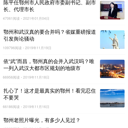
和500多件白酒等货物，基本全被烧毁。
陈平任鄂州市人民政府市委副书记、副市
长、代理市长
47061阅读
2021年01月04日
在此，消防部门提醒广大车主及司机朋友，一定要每天做
鄂州和武汉真的要合并吗？省媒重磅报道
好机动车辆检查，以防火灾事故发生。
当车辆发生火灾
引发舆论骚动
时，驾乘人员要谨记“小火赶快灭、大火赶紧跑”的原则，
109796阅读
2019年11月19日
首先保证人身安全，切莫贪恋财物，及时撤离并拨打119
依“武”而昌，鄂州真的会并入武汉吗？唯
求救。
一列入武汉大都市区规划的地级市
66956阅读
2019年11月18日
来源：综合湖北消防、荆楚要闻
扎心了！这才是最真实的鄂州！看完忍住
素材、图片、视频版权归原作者所有
不要哭
66186阅读
2019年11月16日
鄂州老照片曝光，有多少人见过？