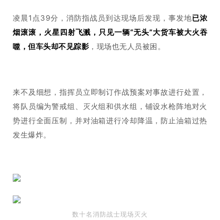
凌晨1点39分，消防指战员到达现场后发现，事发地
已浓
烟滚滚，火星四射飞溅，只见一辆“无头”大货车被大火吞
噬，但车头却不见踪影
，现场也无人员被困。
来不及细想，指挥员立即制订作战预案对事故进行处置，
将队员编为警戒组、灭火组和供水组，铺设水枪阵地对火
势进行全面压制，并对油箱进行冷却降温，防止油箱过热
发生爆炸。
数十名消防战士现场灭火