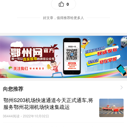
一辆大货车，
为什么会没有“车头”？
又怎么会突然起火？
0
带着种种疑问，消防部门找到了报警人。
好文章，值得推荐给更多人
优选抢购
据事故车辆驾驶员描述，当时车辆正在高速上行驶，突然
他发现轮胎起火，便立即停车使用灭火器灭火，但火势已
经蔓延至车厢处，已无法自行处置，遂报警请求救援，
并
将车头脱离货车车身，行驶至安全地带等待救援
。
向您推荐
大火被扑灭
鄂州S203机场快速通道今天正式通车,将
服务鄂州花湖机场快速集疏运
司机这番操作，可谓是惊险逃生，也成功保住了“车头”。
36444阅读
2022年10月02日
不过，货车车厢上装载的大量汽车配件、一万多个路由器