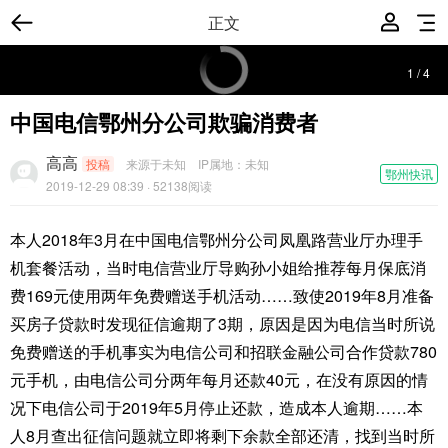
正文
1
/
4
中国电信鄂州分公司欺骗消费者
高高
投稿
来源于未知
IP属地：
未知
鄂州快讯
2019-12-29 08:39
· 52138阅读
本人2018年3月在中国电信鄂州分公司凤凰路营业厅办理手
机套餐活动，当时电信营业厅导购孙小姐给推荐每月保底消
费169元使用两年免费赠送手机活动……致使2019年8月准备
买房子贷款时发现征信逾期了3期，原因是因为电信当时所说
免费赠送的手机事实为电信公司和招联金融公司合作贷款780
元手机，由电信公司分两年每月还款40元，在没有原因的情
况下电信公司于2019年5月停止还款，造成本人逾期……本
人8月查出征信问题就立即将剩下余款全部还清，找到当时所