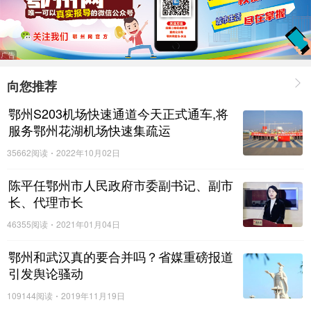
向您推荐
鄂州S203机场快速通道今天正式通车,将
服务鄂州花湖机场快速集疏运
35662阅读
2022年10月02日
陈平任鄂州市人民政府市委副书记、副市
长、代理市长
46355阅读
2021年01月04日
鄂州和武汉真的要合并吗？省媒重磅报道
引发舆论骚动
109144阅读
2019年11月19日