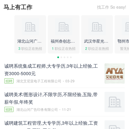
马上有工作
找工作 So easy!
湖北山河广告印务有限公司
福州叁创志成网络科技有限公司
武汉华星光电科技有限公司
3
职位正在热招
1
职位正在热招
2
职位正在热招
暂无
诚聘系统集成工程师,大专学历,3年以上经验,工
资3000-5000元
招聘
湖北艾尼亚电子工程有限公司
03-29
诚聘美术/图形设计,不限学历,不限经验,五险,带
薪年假,年终奖
招聘
湖北山河广告印务有限公司
11-21
诚聘建筑工程管理,大专学历,3年以上经验,工资