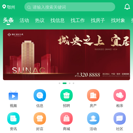
鄂州
请输入搜索关键词
头条
活动
热议
找信息
找工作
找房子
找对象
视频
信息
招聘
房产
相亲
资讯
好店
商城
活动
社区