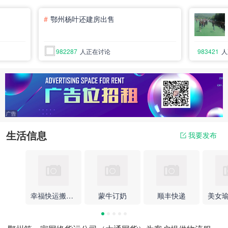
#
鄂州杨叶还建房出售
982287
人正在讨论
983421
人
生活信息
我要发布
幸福快运搬家公司
蒙牛订奶
顺丰快递