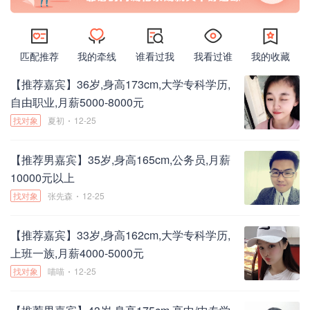
匹配推荐
我的牵线
谁看过我
我看过谁
我的收藏
【推荐
嘉宾】36岁,身高173cm
,大学专科学历
,
自由职业
,月薪5000-8000元
找对象
夏初
12-25
【推荐
男
嘉宾】35岁,身高165cm
,公务员
,月薪
10000元以上
找对象
张先森
12-25
【推荐
嘉宾】33岁,身高162cm
,大学专科学历
,
上班一族
,月薪4000-5000元
找对象
喵喵
12-25