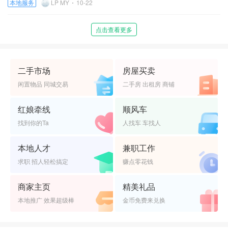
本地服务
LP MY
10-22
点击查看更多
二手市场
房屋买卖
闲置物品 同城交易
二手房 出租房 商铺
红娘牵线
顺风车
找到你的Ta
人找车 车找人
本地人才
兼职工作
求职 招人轻松搞定
赚点零花钱
商家主页
精美礼品
本地推广 效果超级棒
金币免费来兑换