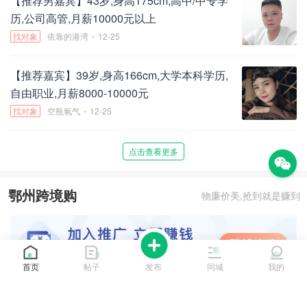
【推荐
男
嘉宾】43岁,身高175cm
,高中/中专学
历
,公司高管
,月薪10000元以上
找对象
依靠的港湾
12-25
【推荐
嘉宾】39岁,身高166cm
,大学本科学历
,
自由职业
,月薪8000-10000元
找对象
空瓶氧气
12-25
点击查看更多
鄂州跨境购
物廉价美,抢到就是赚到
首页
帖子
发布
同城
我的
点击查看更多