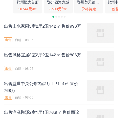
鄂州恒大首府
鄂州银海龙城
鄂州楚天都市·鑫园
10744元/m²
8500元/m²
价格待定
价
出售山水家园3室2厅2卫142㎡ 售价996万
出售
白晴
08-05
出售风格宜居3室2厅2卫142㎡ 售价886万
出售
白晴
08-05
出售盛世中央公馆2室2厅1卫114㎡ 售价
768万
出售
白晴
08-05
出售润泽悦溪2室1厅1卫76.9㎡ 售价面议